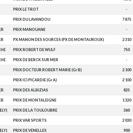
PRIX LE TROT
-
PRIX DU LAVANDOU
7 875
ER
PRIX MANOUANE
-
ER
PX MANON DES SOURCES (PX DE MONTAUROUX)
2 310
CHE
PRIX ROBERT DE WULF
750
CHE
PRIX DE BERCK SUR MER
-
PRIX DOCTEUR ROBERT MARIE (Gr B)
2 100
PRIX ICI PICARDIE (Gr A)
2 100
ER
PRIX DES ALBIZIAS
825
ER
PRIX DE MONTALEIGNE
1 320
ELY)
PRIX DE LA TOULOUBRE
360
PRIX VAR SPORTS
2 030
ELY)
PRIX DE VENELLES
900