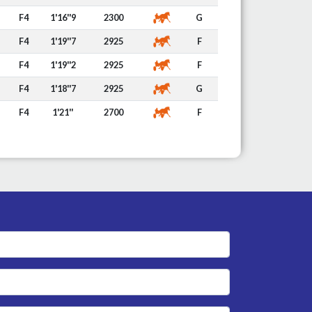
F4
1'16''9
2300
G
F4
1'19''7
2925
F
F4
1'19''2
2925
F
F4
1'18''7
2925
G
F4
1'21''
2700
F