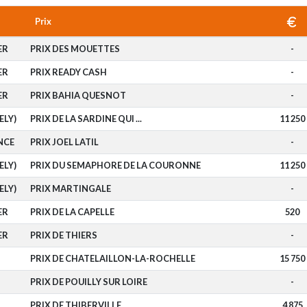
Prix
ER
PRIX DES MOUETTES
-
ER
PRIX READY CASH
-
ER
PRIX BAHIA QUESNOT
-
ELY)
PRIX DE LA SARDINE QUI ...
11 250
NCE
PRIX JOEL LATIL
-
ELY)
PRIX DU SEMAPHORE DE LA COURONNE
11 250
ELY)
PRIX MARTINGALE
-
ER
PRIX DE LA CAPELLE
520
ER
PRIX DE THIERS
-
PRIX DE CHATELAILLON-LA-ROCHELLE
15 750
PRIX DE POUILLY SUR LOIRE
-
PRIX DE THIBERVILLE
4 875