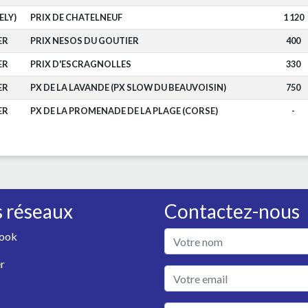
ELY)
PRIX DE CHATELNEUF
1 120
ER
PRIX NESOS DU GOUTIER
400
ER
PRIX D'ESCRAGNOLLES
330
ER
PX DE LA LAVANDE (PX SLOW DU BEAUVOISIN)
750
ER
PX DE LA PROMENADE DE LA PLAGE (CORSE)
-
 réseaux
Contactez-nous
ook
r