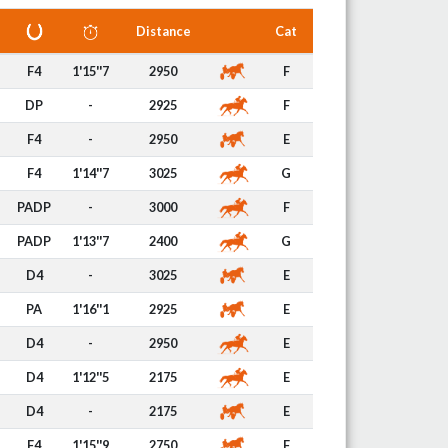
Distance
Cat
F4
1'15''7
2950
F
DP
-
2925
F
F4
-
2950
E
F4
1'14''7
3025
G
PADP
-
3000
F
PADP
1'13''7
2400
G
D4
-
3025
E
PA
1'16''1
2925
E
D4
-
2950
E
D4
1'12''5
2175
E
D4
-
2175
E
F4
1'15''9
2750
F