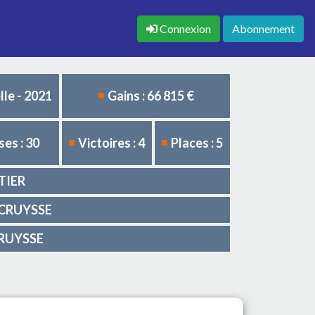
Connexion
Abonnement
le - 2021
Gains : 66 815 €
es : 30
Victoires : 4
Places : 5
TIER
ERCRUYSSE
RCRUYSSE