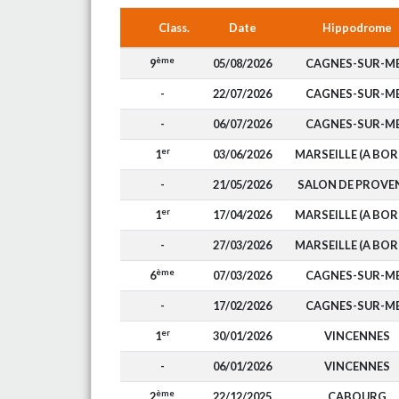
Class.
Date
Hippodrome
ème
9
05/08/2026
CAGNES-SUR-M
-
22/07/2026
CAGNES-SUR-M
-
06/07/2026
CAGNES-SUR-M
er
1
03/06/2026
MARSEILLE (A BOR
-
21/05/2026
SALON DE PROVE
er
1
17/04/2026
MARSEILLE (A BOR
-
27/03/2026
MARSEILLE (A BOR
ème
6
07/03/2026
CAGNES-SUR-M
-
17/02/2026
CAGNES-SUR-M
er
1
30/01/2026
VINCENNES
-
06/01/2026
VINCENNES
ème
2
22/12/2025
CABOURG