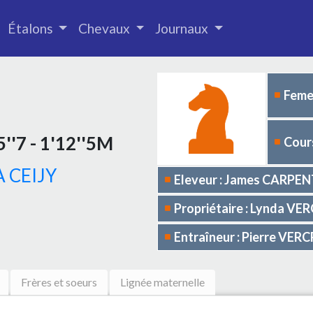
Étalons
Chevaux
Journaux
Femel
''7 - 1'12''5M
Cours
 CEIJY
Eleveur : James CARPEN
Propriétaire : Lynda V
Entraîneur : Pierre VE
Frères et soeurs
Lignée maternelle