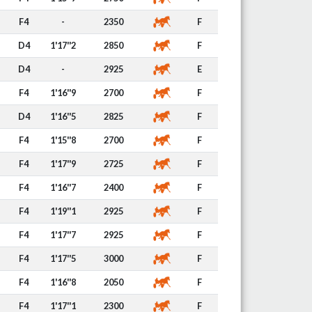
F4
-
2350
F
D4
1'17''2
2850
F
D4
-
2925
E
F4
1'16''9
2700
F
D4
1'16''5
2825
F
F4
1'15''8
2700
F
F4
1'17''9
2725
F
F4
1'16''7
2400
F
F4
1'19''1
2925
F
F4
1'17''7
2925
F
F4
1'17''5
3000
F
F4
1'16''8
2050
F
F4
1'17''1
2300
F