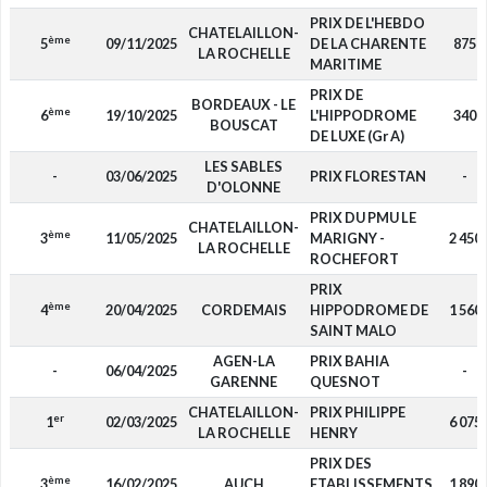
PRIX DE L'HEBDO
CHATELAILLON-
ème
5
09/11/2025
DE LA CHARENTE
875
LA ROCHELLE
MARITIME
PRIX DE
BORDEAUX - LE
ème
6
19/10/2025
L'HIPPODROME
340
BOUSCAT
DE LUXE (Gr A)
LES SABLES
-
03/06/2025
PRIX FLORESTAN
-
D'OLONNE
PRIX DU PMU LE
CHATELAILLON-
ème
3
11/05/2025
MARIGNY -
2 450
LA ROCHELLE
ROCHEFORT
PRIX
ème
4
20/04/2025
CORDEMAIS
HIPPODROME DE
1 560
SAINT MALO
AGEN-LA
PRIX BAHIA
-
06/04/2025
-
GARENNE
QUESNOT
CHATELAILLON-
PRIX PHILIPPE
er
1
02/03/2025
6 075
LA ROCHELLE
HENRY
PRIX DES
ème
3
16/02/2025
AUCH
ETABLISSEMENTS
1 890