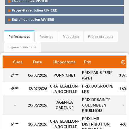
Eleveur : Julien RIVIERE
Propriétaire : Julien RIVIERE
Entraîneur : Julien RIVIERE
Performances
Pedigree
Production
Frères et soeurs
Lignée maternelle
Class.
Date
Hippodrome
Prix
PRIX PARIS TURF
ème
2
06/08/2026
PORNICHET
3 875
(Gr B)
CHATELAILLON-
PRIX DU GROUPE
ème
4
12/07/2026
1 600
LA ROCHELLE
LBS
PRIX DE SAINTE
AGEN-LA
-
20/06/2026
COLOMBE EN
-
GARENNE
BRUILHOIS
PRIX LMB
CHATELAILLON-
ème
6
10/05/2026
DISTRIBUTION
460
LA ROCHELLE