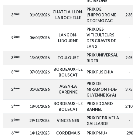
BOISSONS
PRIX DE
CHATELAILLON-
ème
3
01/05/2026
L'HIPPODROME
2 380
LA ROCHELLE
DE GEMOZAC
PRIX DES
LANGON-
VITICULTEURS
ème
9
06/04/2026
-
LIBOURNE
DES GRAVES DE
LANG
PRIX UNIVERSAL
ème
3
13/03/2026
TOULOUSE
2 450
RIDER
BORDEAUX - LE
ème
8
07/03/2026
PRIX FUSCHIA
-
BOUSCAT
PRIX DE
AGEN-LA
ème
2
01/02/2026
MIRAMONT-DE-
3 750
GARENNE
GUYENNE (Gr A)
BORDEAUX - LE
PRIX EDGARD
ème
3
18/01/2026
2 100
BOUSCAT
BANNEL
PRIX DE BRIVE LA
ème
8
29/12/2025
VINCENNES
-
GAILLARDE
ème
6
14/12/2025
CORDEMAIS
PRIX PMU+
290