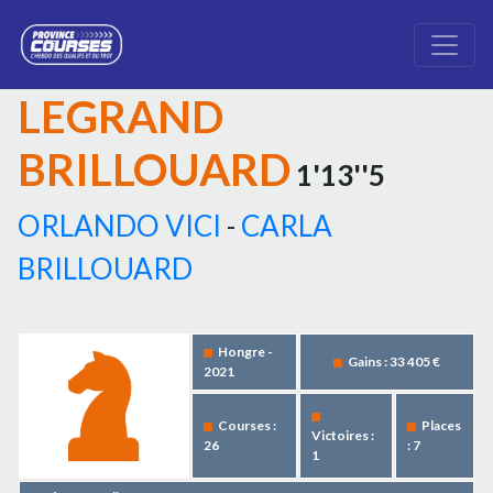
LEGRAND
BRILLOUARD
1'13''5
ORLANDO VICI
-
CARLA
BRILLOUARD
Hongre -
Gains : 33 405 €
2021
Courses :
Places
Victoires :
26
: 7
1