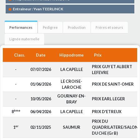
Entraîneur : Yvan TEERLINCK
Performances
Pedigree
Production
Frères et soeurs
Lignée maternelle
Class.
Date
Hippodrome
Prix
PRIX GUY ET ALBERT
-
07/07/2026
LA CAPELLE
LEFEVRE
LE CROISE-
-
01/06/2026
PRIX DE SAINT-OMER
LAROCHE
GOURNAY-EN-
-
10/05/2026
PRIX EARL LEGER
BRAY
ème
8
06/04/2026
LA CAPELLE
PRIX D'ETREUX
PRIX DU
er
1
02/11/2025
SAUMUR
QUADRILATERE/SALON
DU CHE (Gr B)