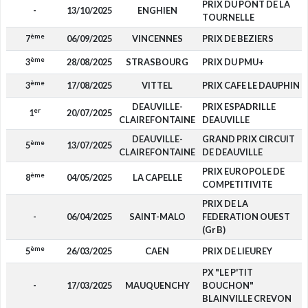
PRIX DU PONT DE LA
-
13/10/2025
ENGHIEN
TOURNELLE
ème
7
06/09/2025
VINCENNES
PRIX DE BEZIERS
ème
3
28/08/2025
STRASBOURG
PRIX DU PMU+
ème
3
17/08/2025
VITTEL
PRIX CAFE LE DAUPHIN
DEAUVILLE-
PRIX ESPADRILLE
er
1
20/07/2025
CLAIREFONTAINE
DEAUVILLE
DEAUVILLE-
GRAND PRIX CIRCUIT
ème
5
13/07/2025
CLAIREFONTAINE
DE DEAUVILLE
PRIX EUROPOLE DE
ème
8
04/05/2025
LA CAPELLE
COMPETITIVITE
PRIX DE LA
-
06/04/2025
SAINT-MALO
FEDERATION OUEST
(Gr B)
ème
5
26/03/2025
CAEN
PRIX DE LIEUREY
PX "LE P'TIT
-
17/03/2025
MAUQUENCHY
BOUCHON"
BLAINVILLE CREVON