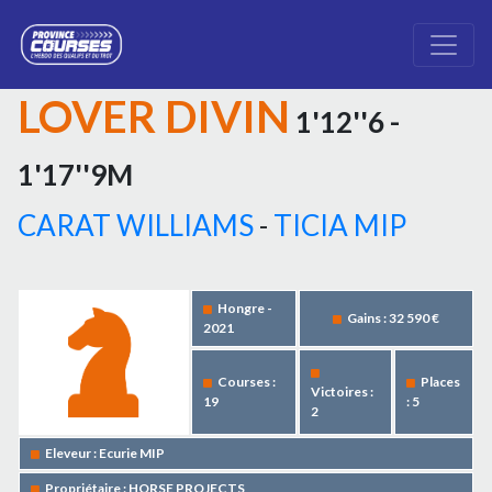
LOVER DIVIN
1'12''6 -
1'17''9M
CARAT WILLIAMS
-
TICIA MIP
Hongre -
Gains : 32 590 €
2021
Courses :
Places
Victoires :
19
: 5
2
Eleveur : Ecurie MIP
Propriétaire : HORSE PROJECTS