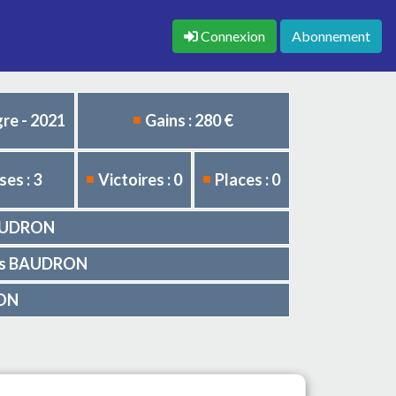
Connexion
Abonnement
re - 2021
Gains : 280 €
es : 3
Victoires : 0
Places : 0
 BAUDRON
ouis BAUDRON
HON