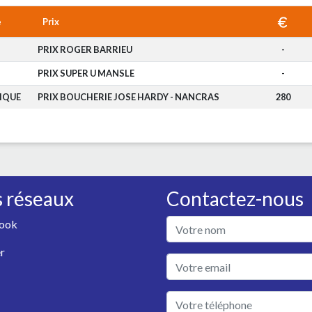
e
Prix
PRIX ROGER BARRIEU
-
PRIX SUPER U MANSLE
-
IQUE
PRIX BOUCHERIE JOSE HARDY - NANCRAS
280
 réseaux
Contactez-nous
ook
r