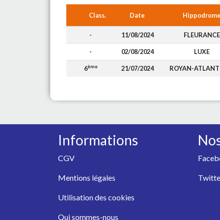
Class.
Date
Hippodrom
-
11/08/2024
FLEURANCE
-
02/08/2024
LUXE
ème
6
21/07/2024
ROYAN-ATLANT
Informations
Nos
CGV
Faceb
Mentions légales
Twitte
Utilisation des cookies
Qui sommes-nous