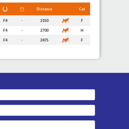
Distance
Cat
F4
-
2150
F
F4
-
2700
H
F4
-
2475
F