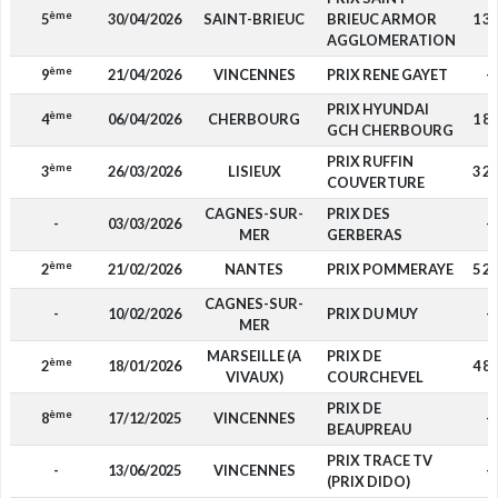
ème
5
30/04/2026
SAINT-BRIEUC
BRIEUC ARMOR
1 3
AGGLOMERATION
ème
9
21/04/2026
VINCENNES
PRIX RENE GAYET
-
PRIX HYUNDAI
ème
4
06/04/2026
CHERBOURG
1 8
GCH CHERBOURG
PRIX RUFFIN
ème
3
26/03/2026
LISIEUX
3 2
COUVERTURE
CAGNES-SUR-
PRIX DES
-
03/03/2026
-
MER
GERBERAS
ème
2
21/02/2026
NANTES
PRIX POMMERAYE
5 2
CAGNES-SUR-
-
10/02/2026
PRIX DU MUY
-
MER
MARSEILLE (A
PRIX DE
ème
2
18/01/2026
4 8
VIVAUX)
COURCHEVEL
PRIX DE
ème
8
17/12/2025
VINCENNES
-
BEAUPREAU
PRIX TRACE TV
-
13/06/2025
VINCENNES
-
(PRIX DIDO)