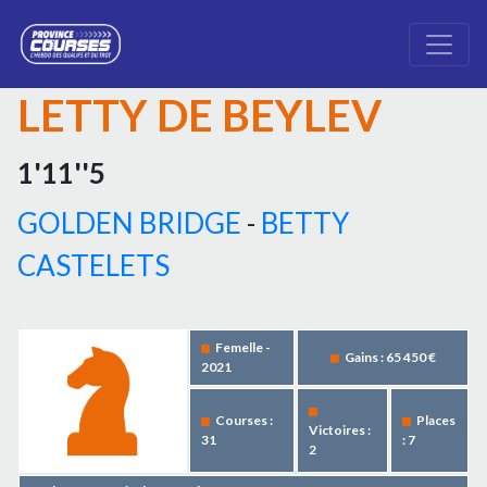
LETTY DE BEYLEV
1'11''5
GOLDEN BRIDGE
-
BETTY
CASTELETS
Femelle -
Gains : 65 450 €
2021
Courses :
Places
Victoires :
31
: 7
2