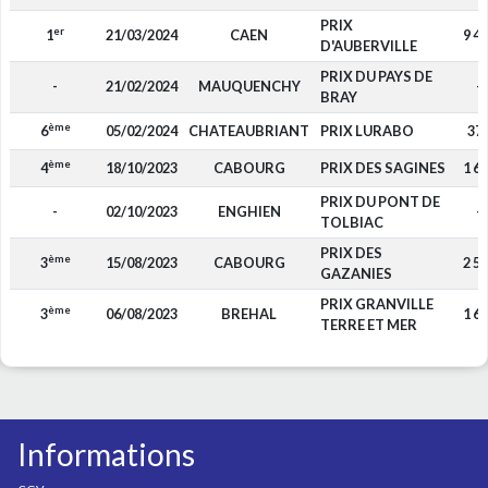
PRIX
er
1
21/03/2024
CAEN
9 4
D'AUBERVILLE
PRIX DU PAYS DE
-
21/02/2024
MAUQUENCHY
-
BRAY
ème
6
05/02/2024
CHATEAUBRIANT
PRIX LURABO
37
ème
4
18/10/2023
CABOURG
PRIX DES SAGINES
1 6
PRIX DU PONT DE
-
02/10/2023
ENGHIEN
-
TOLBIAC
PRIX DES
ème
3
15/08/2023
CABOURG
2 5
GAZANIES
PRIX GRANVILLE
ème
3
06/08/2023
BREHAL
1 6
TERRE ET MER
Informations