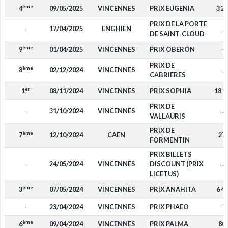
ème
4
09/05/2025
VINCENNES
PRIX EUGENIA
3 2
PRIX DE LA PORTE
-
17/04/2025
ENGHIEN
-
DE SAINT-CLOUD
ème
9
01/04/2025
VINCENNES
PRIX OBERON
-
PRIX DE
ème
8
02/12/2024
VINCENNES
-
CABRIERES
er
1
08/11/2024
VINCENNES
PRIX SOPHIA
18 0
PRIX DE
-
31/10/2024
VINCENNES
-
VALLAURIS
PRIX DE
ème
7
12/10/2024
CAEN
27
FORMENTIN
PRIX BILLETS
-
24/05/2024
VINCENNES
DISCOUNT (PRIX
-
LICETUS)
ème
3
07/05/2024
VINCENNES
PRIX ANAHITA
6 4
-
23/04/2024
VINCENNES
PRIX PHAEO
-
ème
6
09/04/2024
VINCENNES
PRIX PALMA
80