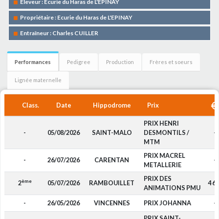
Eleveur : Ecurie du Haras de L'EPINAY
Propriétaire : Ecurie du Haras de L'EPINAY
Entraîneur : Charles CUILLER
Performances
Pedigree
Production
Frères et soeurs
Lignée maternelle
Class.
Date
Hippodrome
Prix
PRIX HENRI
-
05/08/2026
SAINT-MALO
DESMONTILS /
-
MTM
PRIX MACREL
-
26/07/2026
CARENTAN
-
METALLERIE
PRIX DES
ème
2
05/07/2026
RAMBOUILLET
4 6
ANIMATIONS PMU
-
26/05/2026
VINCENNES
PRIX JOHANNA
-
PRIX SAINT-