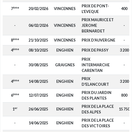
PRIX DE PONT-
ème
7
20/02/2026
VINCENNES
400
L'EVEQUE
PRIX MAURICE ET
-
06/02/2026
VINCENNES
JEROME
-
BERNARDET
ème
8
21/10/2025
VINCENNES
PRIX D'AUVERGNE
-
ème
4
08/10/2025
ENGHIEN
PRIX DE PASSY
3 200
PRIX
-
30/08/2025
GRAIGNES
INTERMARCHE
-
CARENTAN
PRIX
ème
4
14/08/2025
ENGHIEN
3 200
D'ELANCOURT
PRIX DU JARDIN
ème
6
12/07/2025
ENGHIEN
800
DES PLANTES
PRIX DE LA PLACE
er
1
26/06/2025
ENGHIEN
15 750
DES ALPES
PRIX DE LA PLACE
-
14/06/2025
ENGHIEN
-
DES VICTOIRES