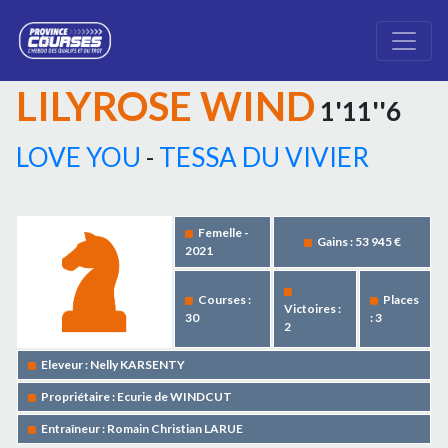
LILYROSE WIND
1'11''6
LOVE YOU
-
TESSA DU VIVIER
Femelle -
Gains : 53 945 €
2021
Courses :
Places
Victoires :
30
: 3
2
Eleveur : Nelly KARSENTY
Propriétaire : Ecurie de WINDCUT
Entraîneur : Romain Christian LARUE