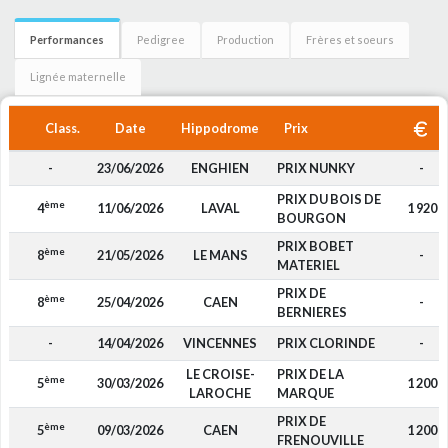
Performances
Pedigree
Production
Frères et soeurs
Lignée maternelle
Class.
Date
Hippodrome
Prix
-
23/06/2026
ENGHIEN
PRIX NUNKY
-
PRIX DU BOIS DE
ème
4
11/06/2026
LAVAL
1 920
BOURGON
PRIX BOBET
ème
8
21/05/2026
LE MANS
-
MATERIEL
PRIX DE
ème
8
25/04/2026
CAEN
-
BERNIERES
-
14/04/2026
VINCENNES
PRIX CLORINDE
-
LE CROISE-
PRIX DE LA
ème
5
30/03/2026
1 200
LAROCHE
MARQUE
PRIX DE
ème
5
09/03/2026
CAEN
1 200
FRENOUVILLE