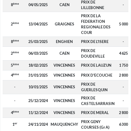
PRIX DE
ème
8
04/05/2025
CAEN
-
LILLEBONNE
PRIX DE LA
FEDERATION
ème
2
13/04/2025
GRAIGNES
5 000
REGIONALE DES
COUR
ème
8
25/03/2025
ENGHIEN
PRIX DE L'ISERE
-
PRIX DE
ème
2
06/03/2025
CAEN
4 625
DOUDEVILLE
ème
5
18/02/2025
VINCENNES
PRIX DE LAUZUN
1 750
ème
4
31/01/2025
VINCENNES
PRIX D'ECOUCHE
2 800
PRIX DE
-
10/01/2025
VINCENNES
-
GUERLESQUIN
PRIX DE
-
25/12/2024
VINCENNES
-
CASTELSARRASIN
ème
4
11/12/2024
VINCENNES
PRIX DE MERAL
2 800
PRIX GENY
er
1
24/11/2024
MAUQUENCHY
6 300
COURSES (Gr A)