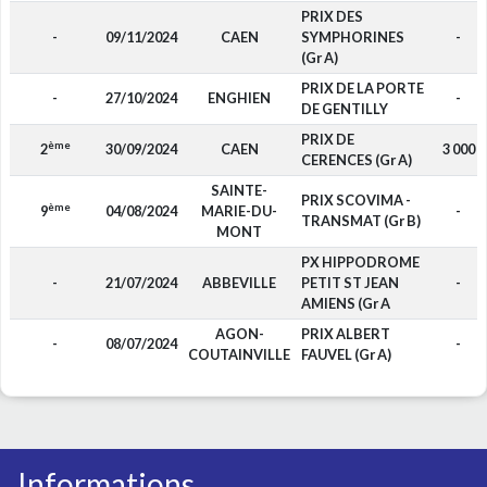
PRIX DES
-
09/11/2024
CAEN
SYMPHORINES
-
(Gr A)
PRIX DE LA PORTE
-
27/10/2024
ENGHIEN
-
DE GENTILLY
PRIX DE
ème
2
30/09/2024
CAEN
3 000
CERENCES (Gr A)
SAINTE-
PRIX SCOVIMA -
ème
9
04/08/2024
MARIE-DU-
-
TRANSMAT (Gr B)
MONT
PX HIPPODROME
-
21/07/2024
ABBEVILLE
PETIT ST JEAN
-
AMIENS (Gr A
AGON-
PRIX ALBERT
-
08/07/2024
-
COUTAINVILLE
FAUVEL (Gr A)
Informations