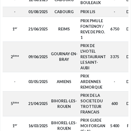
BOULEAUX
-
01/08/2025
CABOURG
PRIX LIS
-
D
PRIX PMU LE
FONTENOY /
er
1
21/06/2025
REIMS
6 750
D
REVE DE PRO.
1
PRIX DE
L'HOTEL
GOURNAY-EN-
ème
2
09/06/2025
RESTAURANT
3 375
D
BRAY
LE SAINT-
AUBI
PRIX
-
03/05/2025
AMIENS
ARDENNES
-
D
REMORQUE
PRIX DE LA
BIHOREL-LES-
SOCIETE DU
ème
5
21/04/2025
600
D
ROUEN
TROTTEUR
FRANCAIS
PRIX GUIDE
BIHOREL-LES-
er
1
16/03/2025
MOI FORGAN
5 400
F4
ROUEN