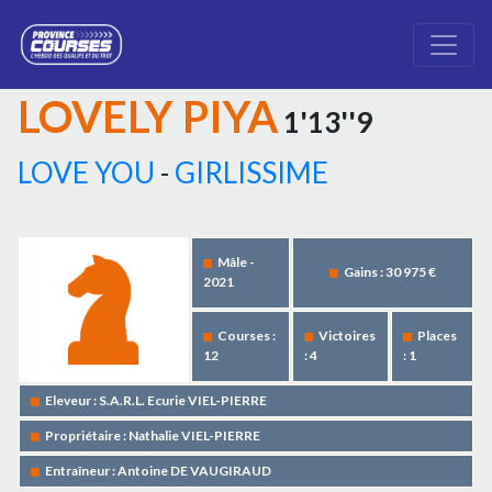
LOVELY PIYA
1'13''9
LOVE YOU
-
GIRLISSIME
Mâle -
Gains : 30 975 €
2021
Courses :
Victoires
Places
12
: 4
: 1
Eleveur : S.A.R.L. Ecurie VIEL-PIERRE
Propriétaire : Nathalie VIEL-PIERRE
Entraîneur : Antoine DE VAUGIRAUD