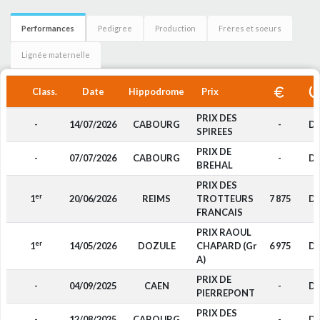
Performances
Pedigree
Production
Frères et soeurs
Lignée maternelle
Class.
Date
Hippodrome
Prix
PRIX DES
-
14/07/2026
CABOURG
-
D
SPIREES
PRIX DE
-
07/07/2026
CABOURG
-
D
BREHAL
PRIX DES
er
1
20/06/2026
REIMS
TROTTEURS
7 875
D
FRANCAIS
PRIX RAOUL
er
1
14/05/2026
DOZULE
CHAPARD (Gr
6 975
D
A)
PRIX DE
-
04/09/2025
CAEN
-
D
PIERREPONT
PRIX DES
-
12/08/2025
CABOURG
-
D