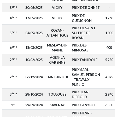
ème
8
30/06/2025
VICHY
PRIX DE RONNET
-
PRIX DE
ème
4
17/05/2025
VICHY
1 760
GUEUGNON
PRIX DE SAINT
ROYAN-
ème
5
04/05/2025
SULPICE DE
1 050
ATLANTIQUE
ROYAN
MESLAY-DU-
PRIX DES
ème
6
18/03/2025
400
MAINE
MIMOSAS
AGEN-LA
ème
2
10/02/2025
PRIX FAN IDOLE
5 250
GARENNE
PRIX SARL
SAMUEL PERRON
ème
2
06/12/2024
SAINT-BRIEUC
4 875
- TRAVAUX
PUBLIC
PRIX JEAN
ème
3
28/10/2024
TOULOUSE
2 940
DIEBOLD
er
1
29/09/2024
SAVENAY
PRIX GENYBET
6 300
PRIX HENRI-