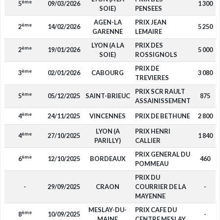
ème
5
09/03/2026
1 300
SOIE)
PENSEES
AGEN-LA
PRIX JEAN
ème
2
14/02/2026
5 250
GARENNE
LEMAIRE
LYON (A LA
PRIX DES
ème
2
19/01/2026
5 000
SOIE)
ROSSIGNOLS
PRIX DE
ème
3
02/01/2026
CABOURG
3 080
TREVIERES
PRIX SCR RAULT
ème
5
05/12/2025
SAINT-BRIEUC
875
ASSAINISSEMENT
ème
4
24/11/2025
VINCENNES
PRIX DE BETHUNE
2 800
LYON (A
PRIX HENRI
ème
4
27/10/2025
1 840
PARILLY)
CALLIER
PRIX GENERAL DU
ème
6
12/10/2025
BORDEAUX
460
POMMEAU
PRIX DU
-
29/09/2025
CRAON
COURRIER DE LA
-
MAYENNE
MESLAY-DU-
PRIX CAFE DU
ème
8
10/09/2025
-
MAINE
CENTRE MESLAY