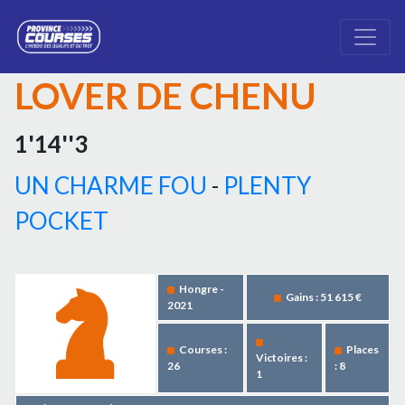
LOVER DE CHENU
1'14''3
UN CHARME FOU
-
PLENTY
POCKET
Hongre -
Gains : 51 615 €
2021
Courses :
Places
Victoires :
26
: 8
1