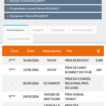
Eleveur : Franck PELLEROT
Propriétaire : Ecurie Pierre PELLEROT
Entraîneur : Pierre PELLEROT
Performances
Pedigree
Production
Frères et soeurs
Lignée maternelle
Class.
Date
Hippodrome
Prix
ème
5
15/06/2026
VICHY
PRIX DE BIOZAT
1 300
PRIX DE SAINT
ème
7
11/05/2026
VICHY
260
BONNET DE FOUR
PRIX DU CONSEIL
-
03/05/2026
ECOMMOY
REGIONAL PAYS
-
DE LOIRE
MAURE DE
PRIX AGRIAL
ème
9
24/03/2026
-
BRETAGNE
YEARLY
LYON (A LA
PRIX DES