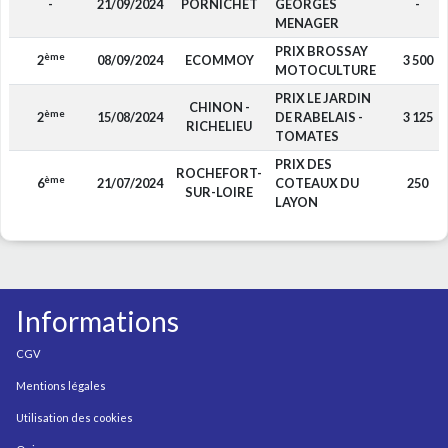
-
21/09/2024
PORNICHET
GEORGES
-
MENAGER
PRIX BROSSAY
ème
2
08/09/2024
ECOMMOY
3 500
MOTOCULTURE
PRIX LE JARDIN
CHINON -
ème
2
15/08/2024
DE RABELAIS -
3 125
RICHELIEU
TOMATES
PRIX DES
ROCHEFORT-
ème
6
21/07/2024
COTEAUX DU
250
SUR-LOIRE
LAYON
Informations
CGV
Mentions légales
Utilisation des cookies