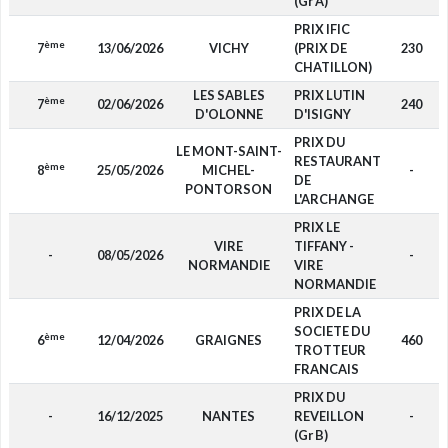
(Gr A)
PRIX IFIC
ème
7
13/06/2026
VICHY
(PRIX DE
230
CHATILLON)
LES SABLES
PRIX LUTIN
ème
7
02/06/2026
240
D'OLONNE
D'ISIGNY
PRIX DU
LE MONT-SAINT-
RESTAURANT
ème
8
25/05/2026
MICHEL-
-
DE
PONTORSON
L'ARCHANGE
PRIX LE
VIRE
TIFFANY -
-
08/05/2026
-
NORMANDIE
VIRE
NORMANDIE
PRIX DE LA
SOCIETE DU
ème
6
12/04/2026
GRAIGNES
460
TROTTEUR
FRANCAIS
PRIX DU
-
16/12/2025
NANTES
REVEILLON
-
(Gr B)