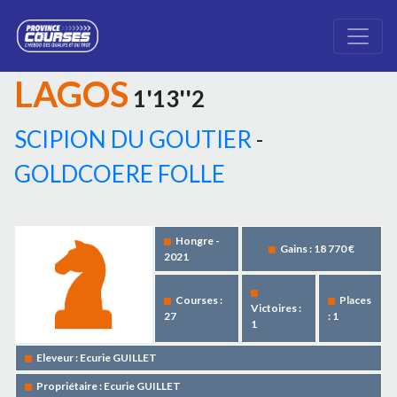
LAGOS
1'13''2
SCIPION DU GOUTIER
-
GOLDCOERE FOLLE
Hongre -
Gains : 18 770 €
2021
Courses :
Places
Victoires :
27
: 1
1
Eleveur : Ecurie GUILLET
Propriétaire : Ecurie GUILLET