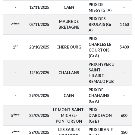
PRIX DE
-
12/11/2025
CAEN
-
MISSY (Gr A)
PRIX DES
MAURE DE
ème
4
02/11/2025
BRULAIS (Gr
1 160
BRETAGNE
A)
PRIX
CHARLES LE
er
1
20/10/2025
CHERBOURG
5 400
COURTOIS
(Gr A)
PRIX HYPER U
SAINT-
-
12/10/2025
CHALLANS
-
HILAIRE -
REMAUD PUB
PRIX DE
-
29/09/2025
CAEN
CHAHAINS
-
(Gr A)
LE MONT-SAINT-
PRIX
ème
5
22/09/2025
MICHEL-
D'ARDEVON
600
PONTORSON
(Gr B)
LES SABLES
PRIX URANIE
ème
7
29/08/2025
150