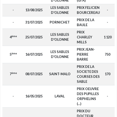
D'OLONNE
(Gr A)
LES SABLES
PRIX FELICIEN
-
13/08/2025
-
D'OLONNE
BOURCEREAU
PRIX DE LA
-
31/07/2025
PORNICHET
-
BAULE
PRIX
LES SABLES
ème
4
25/07/2025
CHARLEY
1 120
D'OLONNE
MILLS
PRIX JEAN-
LES SABLES
ème
5
16/07/2025
PIERRE
750
D'OLONNE
BARRE
PRIX DE LA
SOCIETE DES
ème
7
08/07/2025
SAINT-MALO
170
COURSES DES
SABLE
PRIX OEUVRE
DES PUPILLES
-
16/05/2025
LAVAL
-
ORPHELINS
(...)
PRIX DU
DOCTEUR