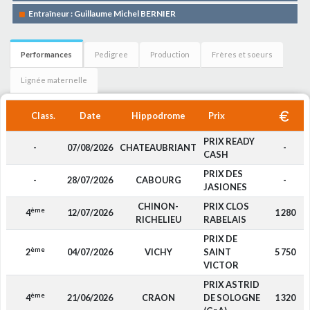
Entraîneur : Guillaume Michel BERNIER
Performances
Pedigree
Production
Frères et soeurs
Lignée maternelle
Class.
Date
Hippodrome
Prix
PRIX READY
-
07/08/2026
CHATEAUBRIANT
-
CASH
PRIX DES
-
28/07/2026
CABOURG
-
JASIONES
CHINON-
PRIX CLOS
ème
4
12/07/2026
1 280
RICHELIEU
RABELAIS
PRIX DE
ème
2
04/07/2026
VICHY
SAINT
5 750
VICTOR
PRIX ASTRID
ème
4
21/06/2026
CRAON
DE SOLOGNE
1 320