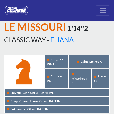
LE MISSOURI
1'14''2
CLASSIC WAY -
ELIANA
Hongre -
Gains : 26 765 €
2021
Courses :
Places
Victoires :
26
: 6
1
Eleveur : Jean Marie PLANTIVE
Propriétaire : Ecurie Olivier RAFFIN
Entraîneur : Olivier RAFFIN