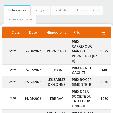
Performances
Pedigree
Production
Frères et soeurs
Lignée maternelle
Class.
Date
Hippodrome
Prix
PRIX
CARREFOUR
ème
2
06/08/2026
PORNICHET
MARKET
3 875
PORNICHET (Gr
A)
PRIX DANIEL
ème
7
05/07/2026
LUCON
140
GACHET
LES SABLES
PRIX ROGER
ème
3
27/06/2026
2 170
D'OLONNE
SIMON (Gr B)
PRIX DE LA
SOCIETE DU
ème
4
14/06/2026
ERBRAY
1 280
TROTTEUR
FRANCAIS