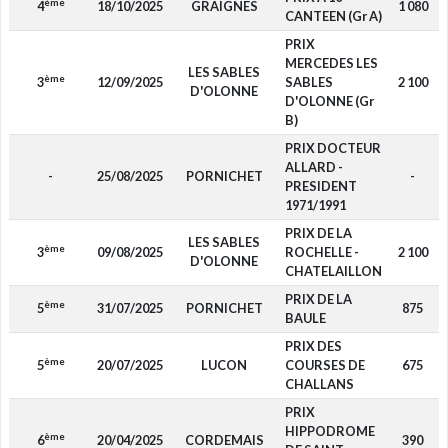
ème
4
18/10/2025
GRAIGNES
1 080
CANTEEN (Gr A)
PRIX
MERCEDES LES
LES SABLES
ème
3
12/09/2025
SABLES
2 100
D'OLONNE
D'OLONNE (Gr
B)
PRIX DOCTEUR
ALLARD -
-
25/08/2025
PORNICHET
-
PRESIDENT
1971/1991
PRIX DE LA
LES SABLES
ème
3
09/08/2025
ROCHELLE -
2 100
D'OLONNE
CHATELAILLON
PRIX DE LA
ème
5
31/07/2025
PORNICHET
875
BAULE
PRIX DES
ème
5
20/07/2025
LUCON
COURSES DE
675
CHALLANS
PRIX
HIPPODROME
ème
6
20/04/2025
CORDEMAIS
390