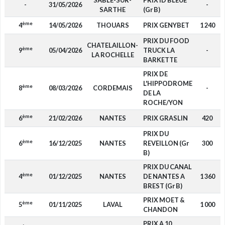
SABLE-SUR-
PRIX ID BLEUE
-
31/05/2026
-
SARTHE
(Gr B)
ème
4
14/05/2026
THOUARS
PRIX GENYBET
1 240
PRIX DU FOOD
CHATELAILLON-
ème
9
05/04/2026
TRUCK LA
-
LA ROCHELLE
BARKETTE
PRIX DE
L'HIPPODROME
ème
8
08/03/2026
CORDEMAIS
-
DE LA
ROCHE/YON
ème
6
21/02/2026
NANTES
PRIX GRASLIN
420
PRIX DU
ème
6
16/12/2025
NANTES
REVEILLON (Gr
300
B)
PRIX DU CANAL
ème
4
01/12/2025
NANTES
DE NANTES A
1 360
BREST (Gr B)
PRIX MOET &
ème
5
01/11/2025
LAVAL
1 000
CHANDON
PRIX A 10