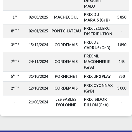
DE SAINT
MALO
PRIX DU
er
1
02/03/2025
MACHECOUL
5 850
MARAIS (Gr B)
PRIX LECLERC
ème
8
02/01/2025
PONTCHATEAU
-
DISTRIBUTION
PRIX DE
ème
3
15/12/2024
CORDEMAIS
1 890
CARRUS (Gr B)
PRIX ML
ème
7
24/11/2024
CORDEMAIS
MACONNERIE
145
(Gr A)
ème
5
31/10/2024
PORNICHET
PRIX UP 2 PLAY
750
PRIX OYONNAX
ème
2
12/10/2024
CORDEMAIS
3 000
(Gr B)
LES SABLES
PRIX ISIDOR
-
21/08/2024
-
D'OLONNE
BILLON (Gr A)