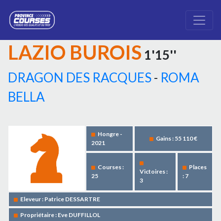
LAZIO BUROIS
1'15''
DRAGON DES RACQUES
-
ROMA
BELLA
Hongre -
Gains : 55 110 €
2021
Courses :
Places
Victoires :
25
: 7
3
Eleveur : Patrice DESSARTRE
Propriétaire : Eve DUFFILLOL