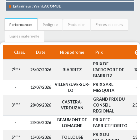
Entraîneur : Yvan LACOMBE
Performances
Pedigree
Production
Frères et soeurs
Lignée maternelle
Class.
Date
Hippodrome
Prix
PRIX DE
ème
7
25/07/2026
BIARRITZ
L'AEROPORT DE
18
BIARRITZ
VILLENEUVE-SUR-
PRIX SARL
-
12/07/2026
-
LOT
MESQUITA
GRAND PRIX DU
CASTERA-
ème
3
28/06/2026
CONSEIL
2 59
VERDUZAN
REGIONAL
BEAUMONT DE
PRIX FFC -
-
23/05/2026
-
LOMAGNE
FABRICE FIORITO
PRIX DU
ème
5
15/05/2026
TOULOUSE
1 30