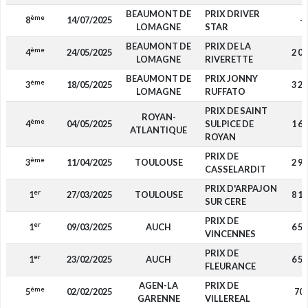
BEAUMONT DE
PRIX DRIVER
ème
8
14/07/2025
-
LOMAGNE
STAR
BEAUMONT DE
PRIX DE LA
ème
4
24/05/2025
2 08
LOMAGNE
RIVERETTE
BEAUMONT DE
PRIX JONNY
ème
3
18/05/2025
3 22
LOMAGNE
RUFFATO
PRIX DE SAINT
ROYAN-
ème
4
04/05/2025
SULPICE DE
1 68
ATLANTIQUE
ROYAN
PRIX DE
ème
3
11/04/2025
TOULOUSE
2 94
CASSELARDIT
PRIX D'ARPAJON
er
1
27/03/2025
TOULOUSE
8 10
SUR CERE
PRIX DE
er
1
09/03/2025
AUCH
6 52
VINCENNES
PRIX DE
er
1
23/02/2025
AUCH
6 52
FLEURANCE
AGEN-LA
PRIX DE
ème
5
02/02/2025
70
GARENNE
VILLEREAL