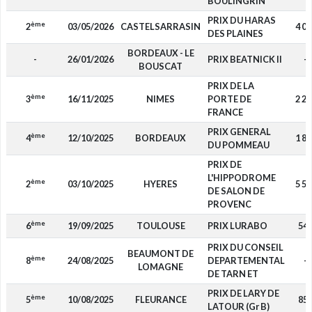
BOULINGRIN
PRIX DU HARAS
ème
2
03/05/2026
CASTELSARRASIN
4 00
DES PLAINES
BORDEAUX - LE
-
26/01/2026
PRIX BEATNICK II
-
BOUSCAT
PRIX DE LA
ème
3
16/11/2025
NIMES
PORTE DE
2 24
FRANCE
PRIX GENERAL
ème
4
12/10/2025
BORDEAUX
1 84
DU POMMEAU
PRIX DE
L'HIPPODROME
ème
2
03/10/2025
HYERES
5 50
DE SALON DE
PROVENC
ème
6
19/09/2025
TOULOUSE
PRIX LURABO
54
PRIX DU CONSEIL
BEAUMONT DE
ème
8
24/08/2025
DEPARTEMENTAL
-
LOMAGNE
DE TARN ET
PRIX DE LARY DE
ème
5
10/08/2025
FLEURANCE
85
LATOUR (Gr B)