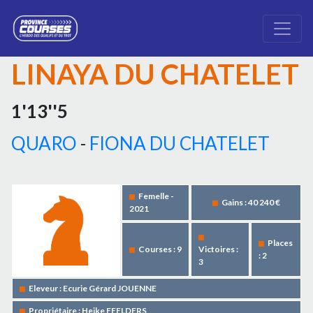
LINAYA DU CHATELET
1'13''5
QUARO
-
FIONA DU CHATELET
Femelle -
Gains : 40 240 €
2021
Places
Courses : 9
Victoires :
: 2
3
Eleveur : Ecurie Gérard JOUENNE
Propriétaire : Heike FEELDERS