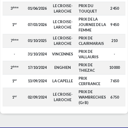
LE CROISE-
PRIX DU
ème
3
01/06/2026
2 450
LAROCHE
TOUQUET
PRIX DE LA
LE CROISE-
er
1
07/03/2026
JOURNEE DE LA
9 450
LAROCHE
FEMME
LE CROISE-
PRIX DE
ème
7
01/10/2025
210
LAROCHE
CLAIRMARAIS
PRIX DE
-
31/10/2024
VINCENNES
-
VALLAURIS
PRIX DE
ème
2
17/10/2024
ENGHIEN
10 000
THIEZAC
PRIX
er
1
13/09/2024
LA CAPELLE
7 650
CERFRANCE
PRIX DE
LE CROISE-
er
1
02/09/2024
WAMBRECHIES
6 750
LAROCHE
(Gr B)