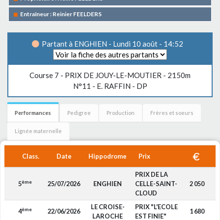
Entraîneur : Reinier FEELDERS
Partant à ENGHIEN - Lundi 10 août - 14:52
Course 7 -
PRIX DE JOUY-LE-MOUTIER
- 2150m
N°11 - E. RAFFIN - DP
Performances
Pedigree
Production
Frères et soeurs
Lignée maternelle
Class.
Date
Hippodrome
Prix
PRIX DE LA
ème
5
25/07/2026
ENGHIEN
CELLE-SAINT-
2 050
CLOUD
LE CROISE-
PRIX "L'ECOLE
ème
4
22/06/2026
1 680
LAROCHE
EST FINIE"