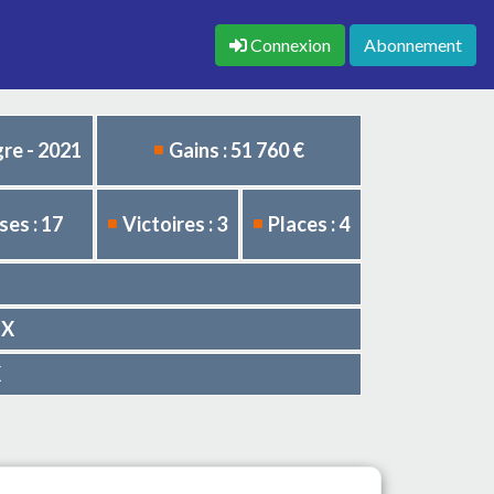
Connexion
Abonnement
re - 2021
Gains : 51 760 €
es : 17
Victoires : 3
Places : 4
UX
X