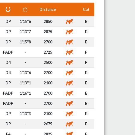
Distance
Cat
DP
1'15''6
2850
E
DP
1'13''7
2875
E
DP
1'15''8
2700
E
PADP
-
2725
F
D4
-
2500
F
D4
1'13''6
2700
E
DP
1'13''1
2100
E
PADP
1'16''1
2700
E
PADP
-
2700
E
DP
1'13''3
2100
E
DP
-
2675
E
F4
-
2825
E