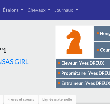
Étalons
Chevaux
Journaux
Hong
''1
Cours
NSAS GIRL
Eleveur : Yves DREUX
Propriétaire : Yves DRE
Entraîneur : Yves DREU
Frères et soeurs
Lignée maternelle