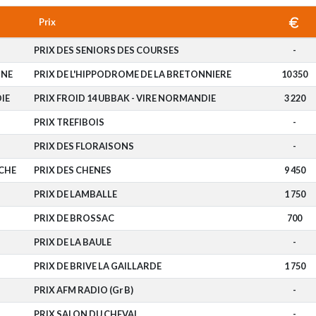
Prix
PRIX DES SENIORS DES COURSES
-
INE
PRIX DE L'HIPPODROME DE LA BRETONNIERE
10 350
IE
PRIX FROID 14 UBBAK - VIRE NORMANDIE
3 220
PRIX TREFIBOIS
-
PRIX DES FLORAISONS
-
CHE
PRIX DES CHENES
9 450
PRIX DE LAMBALLE
1 750
PRIX DE BROSSAC
700
PRIX DE LA BAULE
-
PRIX DE BRIVE LA GAILLARDE
1 750
PRIX AFM RADIO (Gr B)
-
PRIX SALON DU CHEVAL
-