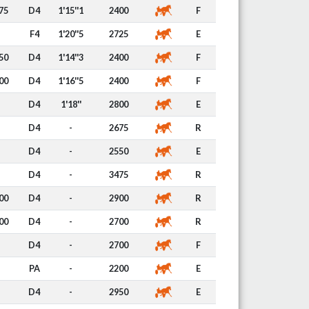
75
D4
1'15''1
2400
F
F4
1'20''5
2725
E
50
D4
1'14''3
2400
F
00
D4
1'16''5
2400
F
D4
1'18''
2800
E
D4
-
2675
R
D4
-
2550
E
D4
-
3475
R
00
D4
-
2900
R
00
D4
-
2700
R
D4
-
2700
F
PA
-
2200
E
D4
-
2950
E