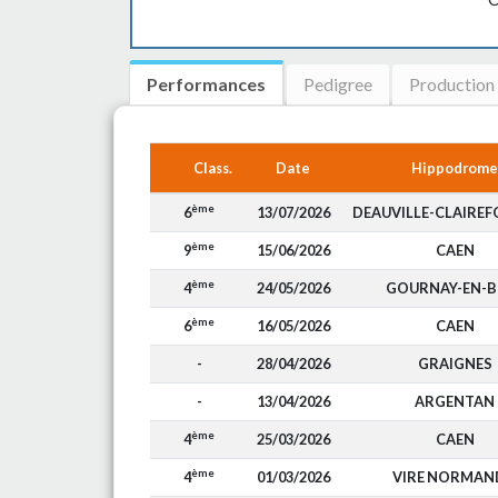
Performances
Pedigree
Production
Class.
Date
Hippodrome
ème
6
13/07/2026
DEAUVILLE-CLAIREF
ème
9
15/06/2026
CAEN
ème
4
24/05/2026
GOURNAY-EN-B
ème
6
16/05/2026
CAEN
-
28/04/2026
GRAIGNES
-
13/04/2026
ARGENTAN
ème
4
25/03/2026
CAEN
ème
4
01/03/2026
VIRE NORMAN