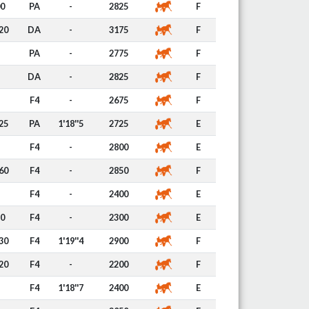
0
PA
-
2825
F
20
DA
-
3175
F
PA
-
2775
F
DA
-
2825
F
F4
-
2675
F
25
PA
1'18''5
2725
E
F4
-
2800
E
60
F4
-
2850
F
F4
-
2400
E
0
F4
-
2300
E
30
F4
1'19''4
2900
F
20
F4
-
2200
F
F4
1'18''7
2400
E