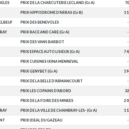
OELES
PRIX DE LA CHARCUTERIE LECLAND (Gr A)
70
PRIX HIPPODROME D'ARRAS (Gr B)
1 1
ELBEUF
PRIX DES BENEVOLES
-
RAY
PRIX RACE AND CARE (Gr A)
-
PRIX DES VANS BARBOT
-
PRIX ESPACE AUTO LISIEUX (Gr A)
7 4
PRIX CUISINES IXINA MENNEVAL
-
PRIX GENYBET (Gr A)
1 9
PRIX DE LA BELLE D'ARMANCOURT
-
PRIX LES COPAINS D'ABORD
32
PRIX DE LA FOIRE DES MINEES
2 0
RAY
PRIX DE LA VILLE DE CHAMBRAY-LES- (Gr A)
1 1
NT
PRIX IDEAL DU GAZEAU
-