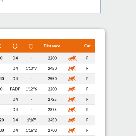
Distance
Cat
0
D4
-
2200
F
D4
1'13''7
2450
F
40
D4
-
2550
F
0
PADP
1'12''6
2200
F
D4
-
2725
F
D4
-
2875
E
20
D4
1'16''
2450
F
00
D4
1'16''2
2700
F