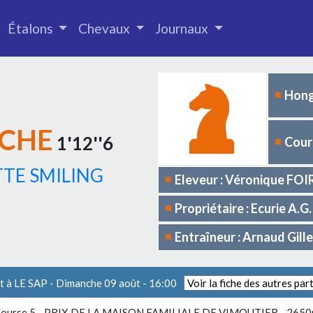
Étalons
Chevaux
Journaux
Hong
RCHE
1'12''6
Cours
TE SMILING
Eleveur : Véronique FO
Propriétaire : Ecurie A
Entraîneur : Arnaud Gil
t à LE SAP - Dimanche 09 août - 16:00
ourse 5 -
PRIX DE LA MAISON FAMILIALE DE VIMOUTIER
- 265