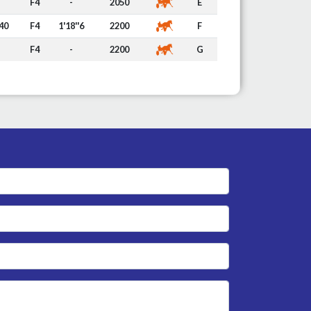
F4
-
2050
E
40
F4
1'18''6
2200
F
F4
-
2200
G