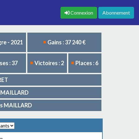
Connexion
Abonnement
re - 2021
Gains : 37 240 €
es : 37
Victoires : 2
Places : 6
IRET
.G. MAILLARD
les MAILLARD
0m