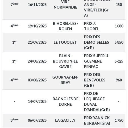
VIRE
ème
7
16/11/2025
ANGE -
150
NORMANDIE
VIRE/FLER (Gr
A)
BIHOREL-LES-
PRIX J.
ème
4
19/10/2025
1 080
ROUEN
THOREL
PRIX DES
er
1
21/09/2025
LE TOUQUET
DEMOISELLES
5 850
(Gr B)
BLAIN-
PRIX SUPER U
er
1
24/08/2025
BOUVRON-LE
GUEMENE
5 625
GAVRE
PENFAO
PRIX DES
GOURNAY-EN-
ème
4
03/08/2025
BENEVOLES
960
BRAY
(Gr B)
PRIX DE
BAGNOLES DE
L'EQUIPAGE
-
14/07/2025
-
L'ORNE
DU VAL
D'ANDAI (Gr B)
PRIX YANNICK
ème
3
06/07/2025
LA GACILLY
1 750
BURBAN (Gr A)