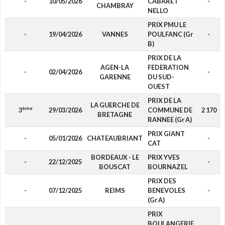
-
10/05/2026
CABARET
-
CHAMBRAY
NELLO
PRIX PMU LE
-
19/04/2026
VANNES
POULFANC (Gr
-
B)
PRIX DE LA
AGEN-LA
FEDERATION
-
02/04/2026
-
GARENNE
DU SUD-
OUEST
PRIX DE LA
LA GUERCHE DE
ème
3
29/03/2026
COMMUNE DE
2 170
BRETAGNE
RANNEE (Gr A)
PRIX GIANT
-
05/01/2026
CHATEAUBRIANT
-
CAT
BORDEAUX - LE
PRIX YVES
-
22/12/2025
-
BOUSCAT
BOURNAZEL
PRIX DES
-
07/12/2025
REIMS
BENEVOLES
-
(Gr A)
PRIX
BOULANGERIE