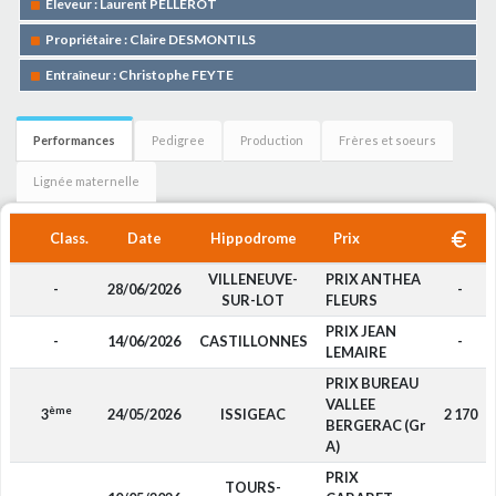
Eleveur : Laurent PELLEROT
Propriétaire : Claire DESMONTILS
Entraîneur : Christophe FEYTE
Performances
Pedigree
Production
Frères et soeurs
Lignée maternelle
Class.
Date
Hippodrome
Prix
VILLENEUVE-
PRIX ANTHEA
-
28/06/2026
-
SUR-LOT
FLEURS
PRIX JEAN
-
14/06/2026
CASTILLONNES
-
LEMAIRE
PRIX BUREAU
VALLEE
ème
3
24/05/2026
ISSIGEAC
2 170
BERGERAC (Gr
A)
PRIX
TOURS-