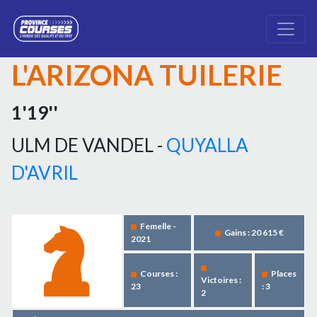
L'ARIZONA TUILERIE
1'19''
ULM DE VANDEL -
QUYALLA
D'AVRIL
Femelle -
Gains : 20 615 €
2021
Courses :
Places
Victoires :
23
: 3
2