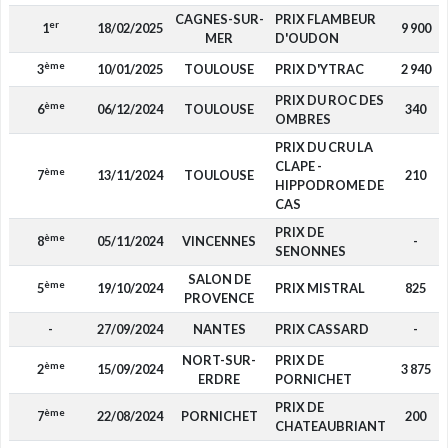
CAGNES-SUR-
PRIX FLAMBEUR
er
1
18/02/2025
9 900
MER
D'OUDON
ème
3
10/01/2025
TOULOUSE
PRIX D'YTRAC
2 940
PRIX DU ROC DES
ème
6
06/12/2024
TOULOUSE
340
OMBRES
PRIX DU CRU LA
CLAPE -
ème
7
13/11/2024
TOULOUSE
210
HIPPODROME DE
CAS
PRIX DE
ème
8
05/11/2024
VINCENNES
-
SENONNES
SALON DE
ème
5
19/10/2024
PRIX MISTRAL
825
PROVENCE
-
27/09/2024
NANTES
PRIX CASSARD
-
NORT-SUR-
PRIX DE
ème
2
15/09/2024
3 875
ERDRE
PORNICHET
PRIX DE
ème
7
22/08/2024
PORNICHET
200
CHATEAUBRIANT