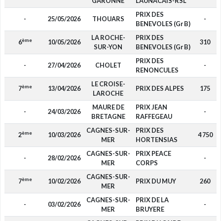
GARONNE
LAUNACAIS-RSL
PRIX DES
-
25/05/2026
THOUARS
-
BENEVOLES (Gr B)
LA ROCHE-
PRIX DES
ème
6
10/05/2026
310
SUR-YON
BENEVOLES (Gr B)
PRIX DES
-
27/04/2026
CHOLET
-
RENONCULES
LE CROISE-
ème
7
13/04/2026
PRIX DES ALPES
175
LAROCHE
MAURE DE
PRIX JEAN
-
24/03/2026
-
BRETAGNE
RAFFEGEAU
CAGNES-SUR-
PRIX DES
ème
2
10/03/2026
4 750
MER
HORTENSIAS
CAGNES-SUR-
PRIX PEACE
-
28/02/2026
-
MER
CORPS
CAGNES-SUR-
ème
7
10/02/2026
PRIX DU MUY
260
MER
CAGNES-SUR-
PRIX DE LA
-
03/02/2026
-
MER
BRUYERE