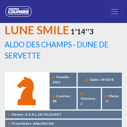
LUNE SMILE
1'14''3
ALDO DES CHAMPS
-
DUNE DE
SERVETTE
Femelle -
Gains : 39 015 €
2021
Courses :
Places
Victoires :
38
: 5
2
Eleveur : E.A.R.L. DE VILLEVERT
Propriétaire : Allan PACHA