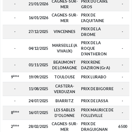
CAGNES-SUR-
PRIX DU CAIRE
-
21/01/2026
-
MER
GROS
CAGNES-SUR-
PRIX DE
-
16/01/2026
-
MER
L'AQUITAINE
PRIX DE LA
-
27/12/2025
VINCENNES
-
DROME
PRIX DE LA
MARSEILLE (A
-
04/12/2025
ROQUE
-
VIVAUX)
D'ANTHERON
BEAUMONT
PRIX RENE
-
01/11/2025
-
DE LOMAGNE
DAZIRON (Gr A)
ème
9
19/09/2025
TOULOUSE
PRIX LURABO
-
CASTERA-
-
11/08/2025
PRIX DE BIGORRE
-
VERDUZAN
-
24/07/2025
BIARRITZ
PRIX DE L'ASSA
-
LES SABLES
PRIX MAURICE DE
ème
8
16/07/2025
-
D'OLONNE
FOLLEVILLE
CAGNES-SUR-
PRIX DE
ème
2
28/02/2025
6 500
MER
DRAGUIGNAN