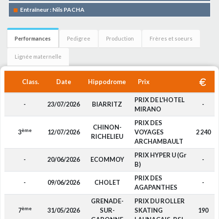
Entraîneur : Nils PACHA
Performances
Pedigree
Production
Frères et soeurs
Lignée maternelle
Class.
Date
Hippodrome
Prix
PRIX DE L'HOTEL
-
23/07/2026
BIARRITZ
-
MIRANO
PRIX DES
CHINON-
ème
3
12/07/2026
VOYAGES
2 240
RICHELIEU
ARCHAMBAULT
PRIX HYPER U (Gr
-
20/06/2026
ECOMMOY
-
B)
PRIX DES
-
09/06/2026
CHOLET
-
AGAPANTHES
GRENADE-
PRIX DU ROLLER
ème
7
31/05/2026
SUR-
SKATING
190