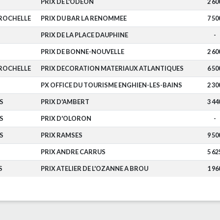
PRIX DE L'ODEON
2 60
 ROCHELLE
PRIX DU BAR LA RENOMMEE
7 50
PRIX DE LA PLACE DAUPHINE
-
PRIX DE BONNE-NOUVELLE
2 60
 ROCHELLE
PRIX DECORATION MATERIAUX ATLANTIQUES
6 50
PX OFFICE DU TOURISME ENGHIEN-LES-BAINS
2 30
S
PRIX D'AMBERT
3 44
S
PRIX D'OLORON
-
S
PRIX RAMSES
9 50
PRIX ANDRE CARRUS
5 62
S
PRIX ATELIER DE L'OZANNE A BROU
1 96