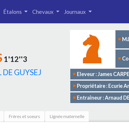
Étalons
Chevaux
Journaux
Mâ
S
1'12''3
Co
L DE GUYSEJ
Eleveur : James CARP
Propriétaire : Ecuri
Entraîneur : Arnaud
Frères et soeurs
Lignée maternelle