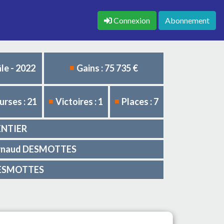
Connexion
Abonnement
le - 2022
Gains : 75 735 €
urses : 21
Victoires : 1
Places : 7
ENTIER
e Arnaud DESMOTTES
 DESMOTTES