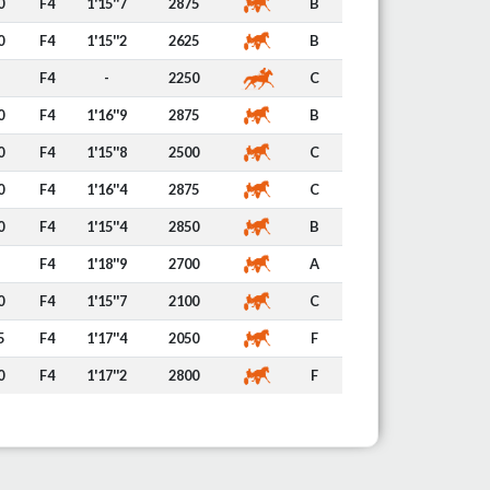
0
F4
1'15''7
2875
B
0
F4
1'15''2
2625
B
F4
-
2250
C
0
F4
1'16''9
2875
B
0
F4
1'15''8
2500
C
0
F4
1'16''4
2875
C
0
F4
1'15''4
2850
B
F4
1'18''9
2700
A
0
F4
1'15''7
2100
C
5
F4
1'17''4
2050
F
0
F4
1'17''2
2800
F