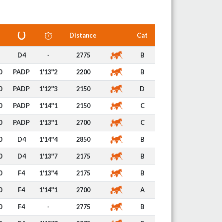
Distance
Cat
D4
-
2775
B
0
PADP
1'13''2
2200
B
0
PADP
1'12''3
2150
D
0
PADP
1'14''1
2150
C
0
PADP
1'13''1
2700
C
0
D4
1'14''4
2850
B
0
D4
1'13''7
2175
B
0
F4
1'13''4
2175
B
0
F4
1'14''1
2700
A
0
F4
-
2775
B