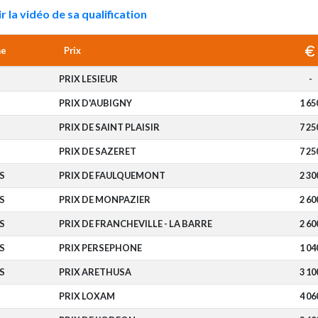
r la vidéo de sa qualification
me
Prix
PRIX LESIEUR
-
PRIX D'AUBIGNY
1 65
PRIX DE SAINT PLAISIR
7 25
PRIX DE SAZERET
7 25
S
PRIX DE FAULQUEMONT
2 30
S
PRIX DE MONPAZIER
2 60
S
PRIX DE FRANCHEVILLE - LA BARRE
2 60
S
PRIX PERSEPHONE
1 04
S
PRIX ARETHUSA
3 10
PRIX LOXAM
4 06