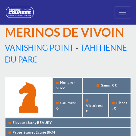
MERINOS DE VIVOIN
VANISHING POINT
-
TAHITIENNE
DU PARC
Hongre -
Gains : 0 €
2022
Courses :
Places
Victoires :
0
: 0
0
Eleveur : Jacky BEAURY
Propriétaire : Ecurie BKM