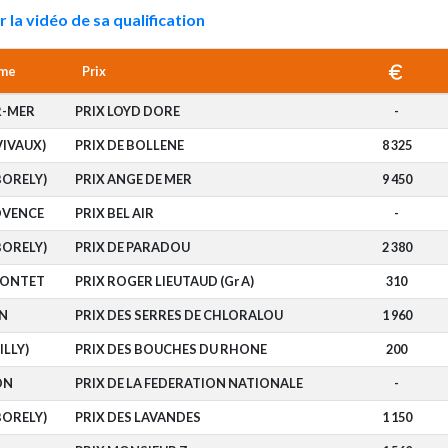
r la vidéo de sa qualification
me
Prix
R-MER
PRIX LOYD DORE
-
VIVAUX)
PRIX DE BOLLENE
8 325
BORELY)
PRIX ANGE DE MER
9 450
OVENCE
PRIX BEL AIR
-
BORELY)
PRIX DE PARADOU
2 380
PONTET
PRIX ROGER LIEUTAUD (Gr A)
310
N
PRIX DES SERRES DE CHLORALOU
1 960
ILLY)
PRIX DES BOUCHES DU RHONE
200
ON
PRIX DE LA FEDERATION NATIONALE
-
BORELY)
PRIX DES LAVANDES
1 150