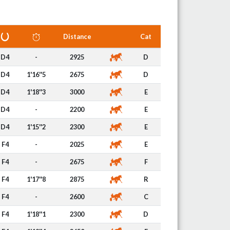
Distance
Cat
D4
-
2925
D
D4
1'16''5
2675
D
D4
1'18''3
3000
E
D4
-
2200
E
D4
1'15''2
2300
E
F4
-
2025
E
F4
-
2675
F
F4
1'17''8
2875
R
F4
-
2600
C
F4
1'18''1
2300
D