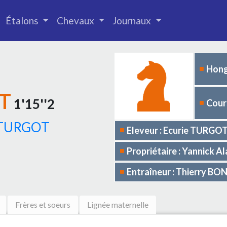
Étalons
Chevaux
Journaux
Hong
T
1'15''2
Cours
TURGOT
Eleveur : Ecurie TURGO
Propriétaire : Yannick A
Entraîneur : Thierry B
Frères et soeurs
Lignée maternelle