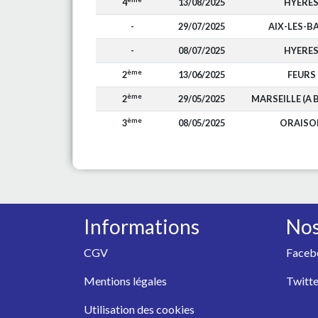
4
13/08/2025
HYERE
-
29/07/2025
AIX-LES-B
-
08/07/2025
HYERE
ème
2
13/06/2025
FEURS
ème
2
29/05/2025
MARSEILLE (A 
ème
3
08/05/2025
ORAISO
Informations
Nos
CGV
Faceb
Mentions légales
Twitte
Utilisation des cookies