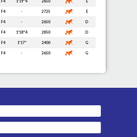
F4
1'19''4
2650
E
F4
-
2725
E
F4
-
2650
D
F4
1'18''4
2850
D
F4
1'17''
2400
G
F4
-
2650
G