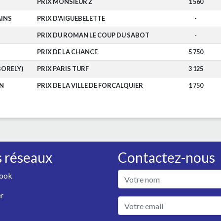
S
PRIX MONSIEUR Z
1 560
AINS
PRIX D'AIGUEBELETTE
-
S
PRIX DU ROMAN LE COUP DU SABOT
-
PRIX DE LA CHANCE
5 750
BORELY)
PRIX PARIS TURF
3 125
N
PRIX DE LA VILLE DE FORCALQUIER
1 750
 réseaux
Contactez-nous
ook
r