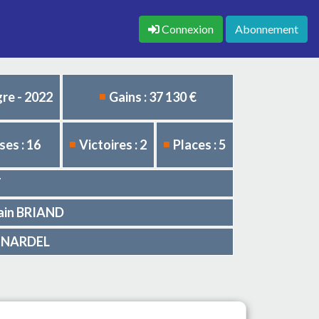
Connexion
Abonnement
re - 2022
Gains : 37 130 €
es : 16
Victoires : 2
Places : 5
T
lain BRIAND
ONNARDEL