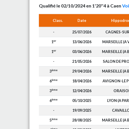
Qualifié le 02/10/2024 en 1'20''4 à Caen
Voi
Class.
Date
Hippodro
-
25/07/2026
CAGNES-SU
er
1
13/06/2026
MARSEILLE (A 
er
1
03/06/2026
MARSEILLE (A 
-
21/05/2026
SALON DE PR
ème
3
29/04/2026
MARSEILLE (A 
ème
6
18/04/2026
AVIGNON-LE 
ème
3
12/04/2026
ORAISO
ème
6
05/10/2025
LYON (A PAR
-
19/09/2025
CAVAILL
ème
5
28/08/2025
MARSEILLE (A 
ème