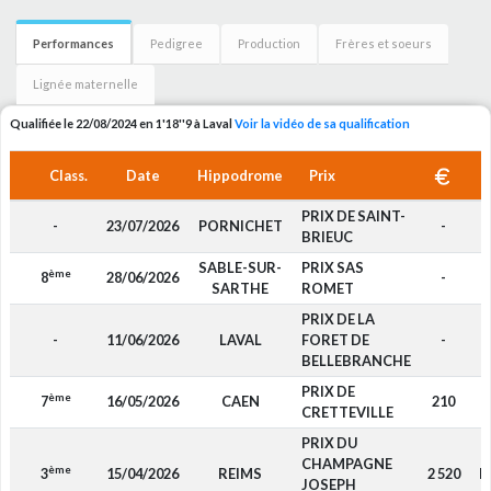
Performances
Pedigree
Production
Frères et soeurs
Lignée maternelle
Qualifiée le 22/08/2024 en 1'18''9 à Laval
Voir la vidéo de sa qualification
Class.
Date
Hippodrome
Prix
PRIX DE SAINT-
-
23/07/2026
PORNICHET
-
BRIEUC
SABLE-SUR-
PRIX SAS
ème
8
28/06/2026
-
SARTHE
ROMET
PRIX DE LA
-
11/06/2026
LAVAL
FORET DE
-
BELLEBRANCHE
PRIX DE
ème
7
16/05/2026
CAEN
210
CRETTEVILLE
PRIX DU
CHAMPAGNE
ème
3
15/04/2026
REIMS
2 520
P
JOSEPH