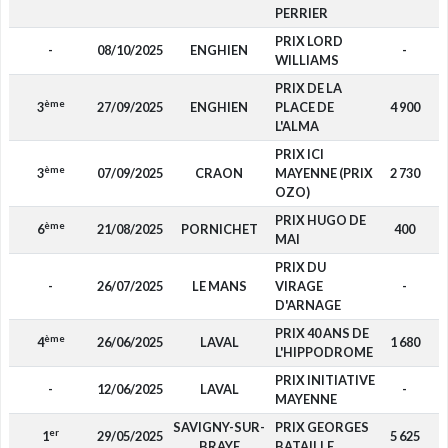
PERRIER
PRIX LORD
-
08/10/2025
ENGHIEN
-
WILLIAMS
PRIX DE LA
ème
3
27/09/2025
ENGHIEN
PLACE DE
4 900
L'ALMA
PRIX ICI
ème
3
07/09/2025
CRAON
MAYENNE (PRIX
2 730
OZO)
PRIX HUGO DE
ème
6
21/08/2025
PORNICHET
400
MAI
PRIX DU
-
26/07/2025
LE MANS
VIRAGE
-
D'ARNAGE
PRIX 40 ANS DE
ème
4
26/06/2025
LAVAL
1 680
L'HIPPODROME
PRIX INITIATIVE
-
12/06/2025
LAVAL
-
MAYENNE
SAVIGNY-SUR-
PRIX GEORGES
er
1
29/05/2025
5 625
BRAYE
BATAILLE