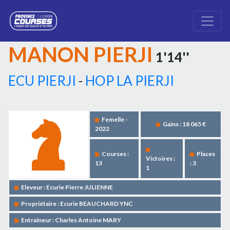
MANON PIERJI
1'14''
ECU PIERJI
-
HOP LA PIERJI
Femelle -
Gains : 18 065 €
2022
Courses :
Places
Victoires :
13
: 3
1
Eleveur : Ecurie Pierre JULIENNE
Propriétaire : Ecurie BEAUCHARD YNC
Entraîneur : Charles Antoine MARY