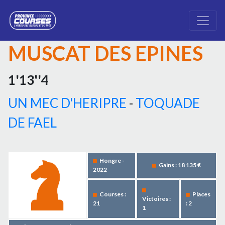
MUSCAT DES EPINES
1'13''4
UN MEC D'HERIPRE
-
TOQUADE
DE FAEL
Hongre -
Gains : 18 135 €
2022
Courses :
Places
Victoires :
21
: 2
1