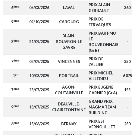
PRIX ALAIN
ème
6
05/03/2026
LAVAL
360
GERBAULT
PRIX DE
ème
9
02/10/2025
CABOURG
-
FERVAQUES
PRIX BAR PMU
BLAIN-
LE
ème
8
21/09/2025
BOUVRON-LE
-
BOUVRONNAIS
GAVRE
(Gr B)
PRIX DE
ème
7
02/09/2025
VINCENNES
350
L'ALLIER
PRIX MICHEL
er
1
10/08/2025
PORTBAIL
6 075
VILLEDIEU
AGON-
PRIX EUGENE
ème
7
25/07/2025
155
COUTAINVILLE
GARNIER (Gr A)
GRAND PRIX
DEAUVILLE-
ème
9
13/07/2025
MAGMA TEAM
-
CLAIREFONTAINE
BUILDING
PRIX ESI
ème
6
15/06/2025
BERNAY
280
VERNOUILLET