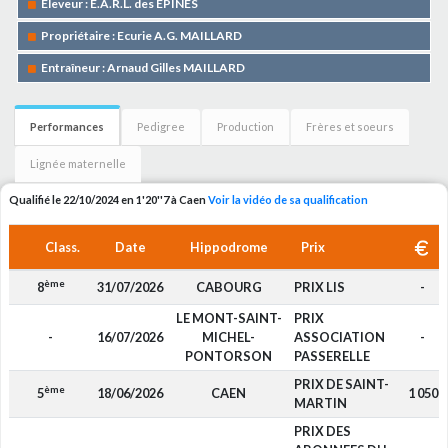
Eleveur : E.A.R.L. des EPINES
Propriétaire : Ecurie A.G. MAILLARD
Entraîneur : Arnaud Gilles MAILLARD
Performances
Pedigree
Production
Frères et soeurs
Lignée maternelle
Qualifié le 22/10/2024 en 1'20''7 à Caen
Voir la vidéo de sa qualification
Class.
Date
Hippodrome
Prix
ème
8
31/07/2026
CABOURG
PRIX LIS
-
LE MONT-SAINT-
PRIX
-
16/07/2026
MICHEL-
ASSOCIATION
-
PONTORSON
PASSERELLE
PRIX DE SAINT-
ème
5
18/06/2026
CAEN
1 050
MARTIN
PRIX DES