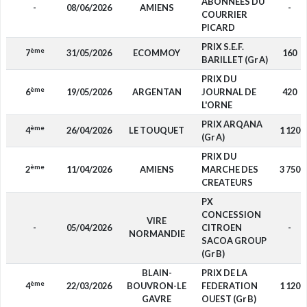
ABONNEES DU
-
08/06/2026
AMIENS
-
COURRIER
PICARD
PRIX S.E.F.
ème
7
31/05/2026
ECOMMOY
160
BARILLET (Gr A)
PRIX DU
ème
6
19/05/2026
ARGENTAN
JOURNAL DE
420
L'ORNE
PRIX ARQANA
ème
4
26/04/2026
LE TOUQUET
1 120
(Gr A)
PRIX DU
ème
2
11/04/2026
AMIENS
MARCHE DES
3 750
CREATEURS
PX
CONCESSION
VIRE
-
05/04/2026
CITROEN
-
NORMANDIE
SACOA GROUP
(Gr B)
BLAIN-
PRIX DE LA
ème
4
22/03/2026
BOUVRON-LE
FEDERATION
1 120
GAVRE
OUEST (Gr B)