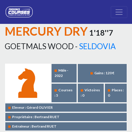
MERCURY DRY
1'18''7
GOETMALS WOOD -
SELDOVIA
Mâle -
Gains : 120 €
2022
Courses
Victoires
Places :
: 5
: 0
0
Eleveur : Gérard OLIVIER
Propriétaire : Bertrand RUET
Entraîneur : Bertrand RUET