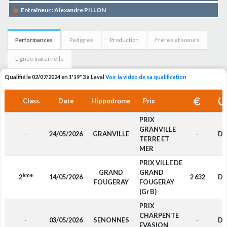
Entraîneur : Alexandre PILLON
Performances
Pedigree
Production
Frères et soeurs
Lignée maternelle
Qualifié le 02/07/2024 en 1'19''3 à Laval
Voir la vidéo de sa qualification
Class.
Date
Hippodrome
Prix
PRIX
GRANVILLE
-
24/05/2026
GRANVILLE
-
DP
TERRE ET
MER
PRIX VILLE DE
GRAND
GRAND
ème
2
14/05/2026
2 632
D4
FOUGERAY
FOUGERAY
(Gr B)
PRIX
CHARPENTE
-
03/05/2026
SENONNES
-
D4
EVASION