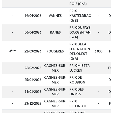
BOIS (Gr A)
PRIX
-
19/04/2026
VANNES
KASTELBRAC
-
D4
(Gr B)
PRIX DU PAYS
-
06/04/2026
RANES
D'ARGENTAN
-
D4
(Gr A)
PRIX DE LA
FEDERATION
ème
4
22/03/2026
FOUGERES
1 000
F4
DE L'OUEST
(Gr A)
CAGNES-SUR-
PRIX MISTER
-
26/02/2026
-
DA
MER
LUCKEN
CAGNES-SUR-
PRIX DE
-
25/01/2026
-
D4
MER
ROUBION
CAGNES-SUR-
PRIX DES
-
11/01/2026
-
D4
MER
ORMES
CAGNES-SUR-
PRIX
-
23/12/2025
-
F4
MER
BELLINO II