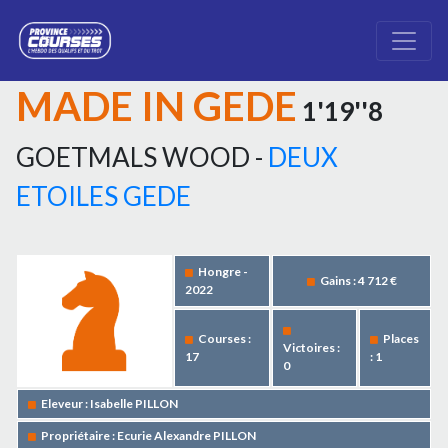
MADE IN GEDE
1'19''8
GOETMALS WOOD -
DEUX
ETOILES GEDE
Hongre -
Gains : 4 712 €
2022
Courses :
Places
Victoires :
17
: 1
0
Eleveur : Isabelle PILLON
Propriétaire : Ecurie Alexandre PILLON