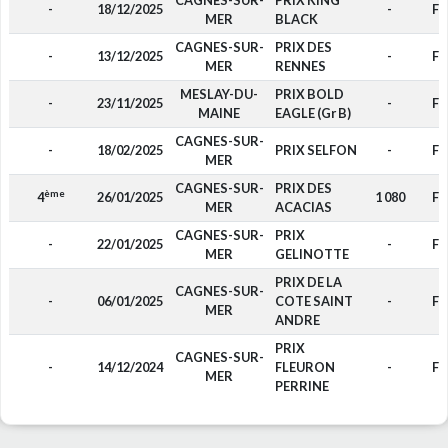
CAGNES-SUR-
PRIX KING
-
18/12/2025
-
F4
MER
BLACK
CAGNES-SUR-
PRIX DES
-
13/12/2025
-
F4
MER
RENNES
MESLAY-DU-
PRIX BOLD
-
23/11/2025
-
F4
MAINE
EAGLE (Gr B)
CAGNES-SUR-
-
18/02/2025
PRIX SELFON
-
F4
MER
CAGNES-SUR-
PRIX DES
ème
4
26/01/2025
1 080
F4
MER
ACACIAS
CAGNES-SUR-
PRIX
-
22/01/2025
-
F4
MER
GELINOTTE
PRIX DE LA
CAGNES-SUR-
-
06/01/2025
COTE SAINT
-
F4
MER
ANDRE
PRIX
CAGNES-SUR-
-
14/12/2024
FLEURON
-
F4
MER
PERRINE