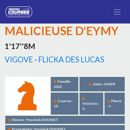
MALICIEUSE D'EYMY
1'17''8M
VIGOVE
-
FLICKA DES LUCAS
Femelle -
Gains : 4 400 €
2022
Courses :
Places
Victoires :
10
: 1
0
Eleveur : Yvonnick DOUSSET
Propriétaire : Yvonnick DOUSSET