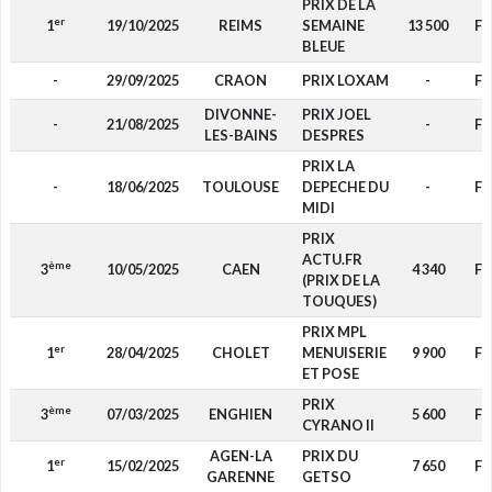
PRIX DE LA
er
1
19/10/2025
REIMS
SEMAINE
13 500
F4
BLEUE
-
29/09/2025
CRAON
PRIX LOXAM
-
F4
DIVONNE-
PRIX JOEL
-
21/08/2025
-
F4
LES-BAINS
DESPRES
PRIX LA
-
18/06/2025
TOULOUSE
DEPECHE DU
-
F4
MIDI
PRIX
ACTU.FR
ème
3
10/05/2025
CAEN
4 340
F4
(PRIX DE LA
TOUQUES)
PRIX MPL
er
1
28/04/2025
CHOLET
MENUISERIE
9 900
F4
ET POSE
PRIX
ème
3
07/03/2025
ENGHIEN
5 600
F4
CYRANO II
AGEN-LA
PRIX DU
er
1
15/02/2025
7 650
F4
GARENNE
GETSO