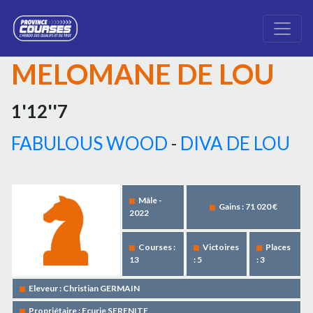
MELOMANE DE LOU
1'12''7
FABULOUS WOOD
-
DIVA DE LOU
Mâle -
Gains : 71 020 €
2022
Courses :
Victoires
Places
13
: 5
: 3
Eleveur : Christian GERMAIN
Propriétaire : Ecurie SERENITE