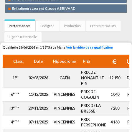
Entraîneur : Laurent Claude ABRIVARD
Performances
Pedigree
Production
Frères et soeurs
Lignée maternelle
Qualifié le 28/06/2024 en 1'18''5 à Le Mans
Voir la vidéo de sa qualification
Class.
Date
Hippodrome
Prix
PRIX DE
er
1
02/03/2026
CAEN
NONANT-LE-
12 150
DP
PIN
PRIX DE
ème
6
11/12/2025
VINCENNES
1 040
F4
COGOLIN
PRIX DE LA
ème
3
29/11/2025
VINCENNES
7 280
F4
BRESSE
PRIX
ème
4
07/11/2025
VINCENNES
4 160
F4
PERSEPHONE