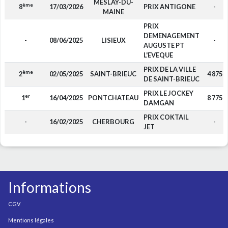
MESLAY-DU-
ème
8
17/03/2026
PRIX ANTIGONE
-
MAINE
PRIX
DEMENAGEMENT
-
08/06/2025
LISIEUX
-
AUGUSTE PT
L'EVEQUE
PRIX DE LA VILLE
ème
2
02/05/2025
SAINT-BRIEUC
4 875
DE SAINT-BRIEUC
PRIX LE JOCKEY
er
1
16/04/2025
PONTCHATEAU
8 775
DAMGAN
PRIX COKTAIL
-
16/02/2025
CHERBOURG
-
JET
Informations
CGV
Mentions légales