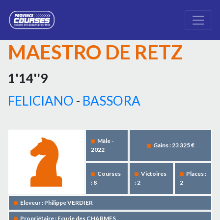
MAESTRO DE RETZ
1'14''9
FELICIANO
-
BASSORA
Mâle -
Gains : 23 325 €
2022
Courses
Victoires
Places :
: 8
: 2
2
Eleveur : Philippe VERDIER
Propriétaire : Ecurie des CHARMES