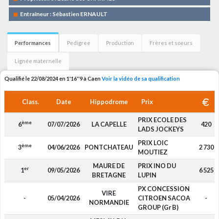
Entraîneur : Sébastien ERNAULT
Performances
Pedigree
Production
Frères et soeurs
Lignée maternelle
Qualifié le 22/08/2024 en 1'16''9 à Caen
Voir la vidéo de sa qualification
Class.
Date
Hippodrome
Prix
PRIX ECOLE DES
ème
6
07/07/2026
LA CAPELLE
420
LADS JOCKEYS
PRIX LOIC
ème
3
04/06/2026
PONTCHATEAU
2 730
MOUTIEZ
MAURE DE
PRIX INO DU
er
1
09/05/2026
6 525
BRETAGNE
LUPIN
PX CONCESSION
VIRE
-
05/04/2026
CITROEN SACOA
-
NORMANDIE
GROUP (Gr B)