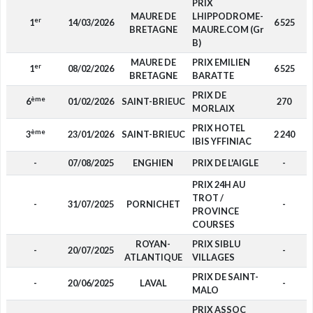
PRIX
MAURE DE
LHIPPODROME-
er
1
14/03/2026
6 525
BRETAGNE
MAURE.COM (Gr
B)
MAURE DE
PRIX EMILIEN
er
1
08/02/2026
6 525
BRETAGNE
BARATTE
PRIX DE
ème
6
01/02/2026
SAINT-BRIEUC
270
MORLAIX
PRIX HOTEL
ème
3
23/01/2026
SAINT-BRIEUC
2 240
IBIS YFFINIAC
-
07/08/2025
ENGHIEN
PRIX DE L'AIGLE
-
PRIX 24H AU
TROT /
-
31/07/2025
PORNICHET
-
PROVINCE
COURSES
ROYAN-
PRIX SIBLU
-
20/07/2025
-
ATLANTIQUE
VILLAGES
PRIX DE SAINT-
-
20/06/2025
LAVAL
-
MALO
PRIX ASSOC