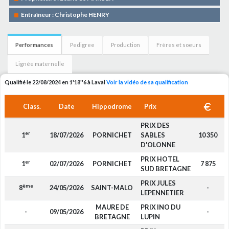
Entraîneur : Christophe HENRY
Performances
Pedigree
Production
Frères et soeurs
Lignée maternelle
Qualifié le 22/08/2024 en 1'18''6 à Laval
Voir la vidéo de sa qualification
Class.
Date
Hippodrome
Prix
PRIX DES
er
1
18/07/2026
PORNICHET
SABLES
10 350
D'OLONNE
PRIX HOTEL
er
1
02/07/2026
PORNICHET
7 875
SUD BRETAGNE
PRIX JULES
ème
8
24/05/2026
SAINT-MALO
-
LEPENNETIER
MAURE DE
PRIX INO DU
-
09/05/2026
-
BRETAGNE
LUPIN