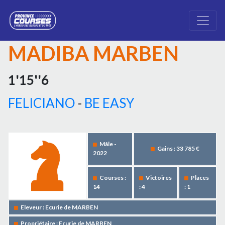
MADIBA MARBEN
1'15''6
FELICIANO
-
BE EASY
Mâle -
Gains : 33 785 €
2022
Courses :
Victoires
Places
14
: 4
: 1
Eleveur : Ecurie de MARBEN
Propriétaire : Ecurie de MARBEN