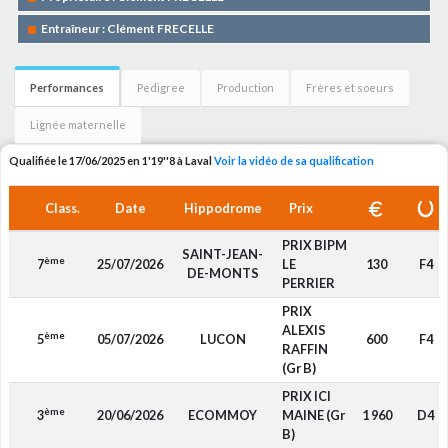
Entraîneur : Clément FRECELLE
Performances
Pedigree
Production
Frères et soeurs
Lignée maternelle
Qualifiée le 17/06/2025 en 1'19''8 à Laval
Voir la vidéo de sa qualification
Class.
Date
Hippodrome
Prix
PRIX BIPM
SAINT-JEAN-
ème
7
25/07/2026
LE
130
F4
DE-MONTS
PERRIER
PRIX
ALEXIS
ème
5
05/07/2026
LUCON
600
F4
RAFFIN
(Gr B)
PRIX ICI
ème
3
20/06/2026
ECOMMOY
MAINE (Gr
1 960
D4
B)