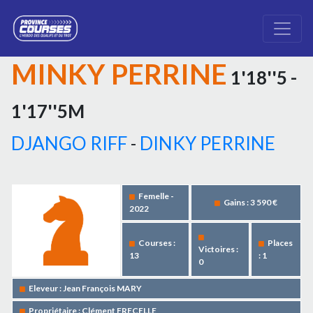
MINKY PERRINE
1'18''5 -
1'17''5M
DJANGO RIFF
-
DINKY PERRINE
Femelle -
Gains : 3 590 €
2022
Courses :
Places
Victoires :
13
: 1
0
Eleveur : Jean François MARY
Propriétaire : Clément FRECELLE