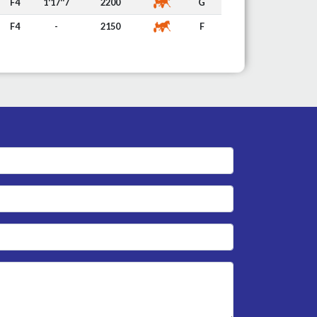
F4
1'17''7
2200
G
F4
-
2150
F