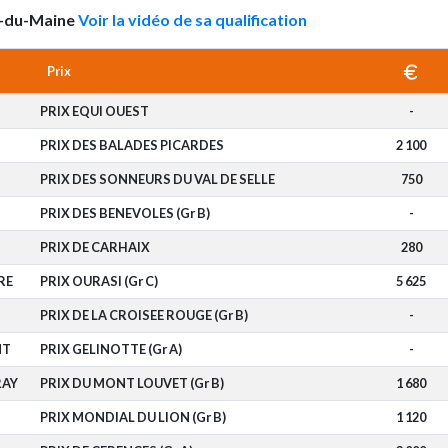
ay-du-Maine
Voir la vidéo de sa qualification
Prix
PRIX EQUI OUEST
-
PRIX DES BALADES PICARDES
2 100
PRIX DES SONNEURS DU VAL DE SELLE
750
PRIX DES BENEVOLES (Gr B)
-
PRIX DE CARHAIX
280
RE
PRIX OURASI (Gr C)
5 625
PRIX DE LA CROISEE ROUGE (Gr B)
-
NT
PRIX GELINOTTE (Gr A)
-
RAY
PRIX DU MONT LOUVET (Gr B)
1 680
PRIX MONDIAL DU LION (Gr B)
1 120