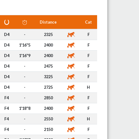
Distance
Cat
D4
-
2325
F
D4
1'16''5
2400
F
D4
1'16''9
2400
F
D4
-
2475
F
D4
-
3225
F
D4
-
2725
H
F4
-
2850
F
F4
1'18''8
2400
F
F4
-
2550
H
F4
-
2150
F