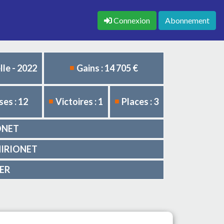
Connexion
Abonnement
le - 2022
Gains : 14 705 €
es : 12
Victoires : 1
Places : 3
IONET
 THIRIONET
GER