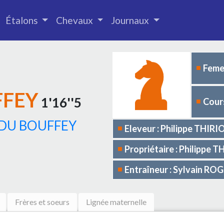
Étalons
Chevaux
Journaux
Femel
FFEY
1'16''5
Cours
 DU BOUFFEY
Eleveur : Philippe THIR
Propriétaire : Philippe
Entraîneur : Sylvain RO
Frères et soeurs
Lignée maternelle