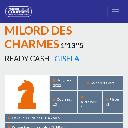
MILORD DES
CHARMES
1'13''5
READY CASH -
GISELA
Hongre -
Gains : 21 535 €
2022
Courses :
Places
Victoires :
13
: 3
1
Eleveur : Ecurie des CHARMES
Propriétaire : Ecurie des CHARMES