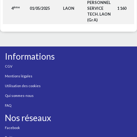
PERSONNEL
ème
4
01/05/2025
LAON
SERVICE
1 160
F
TECH. LAON
(Gr A)
Informations
CGV
Mentions légales
Utilisation des cookies
Qui sommes-nous
FAQ
Nos réseaux
Facebook