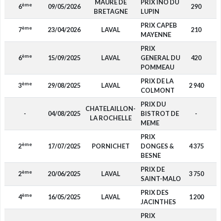
MAURE DE
PRIX INO DU
ème
6
09/05/2026
290
D
BRETAGNE
LUPIN
PRIX CAPEB
ème
7
23/04/2026
LAVAL
210
F
MAYENNE
PRIX
ème
6
15/09/2025
LAVAL
GENERAL DU
420
F
POMMEAU
PRIX DE LA
ème
3
29/08/2025
LAVAL
2 940
F
COLMONT
PRIX DU
CHATELAILLON-
-
04/08/2025
BISTROT DE
-
F
LA ROCHELLE
MEME
PRIX
ème
2
17/07/2025
PORNICHET
DONGES &
4 375
F
BESNE
PRIX DE
ème
2
20/06/2025
LAVAL
3 750
F
SAINT-MALO
PRIX DES
ème
4
16/05/2025
LAVAL
1 200
F
JACINTHES
PRIX