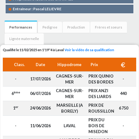
Entraîneur : Pascal LELIEVRE
Performances
Pedigree
Production
Frères et soeurs
Lignée maternelle
Qualifié le 11/02/2025 en 1'19''4 à Laval
Voir la vidéo de sa qualification
Class.
Date
Hippodrome
Prix
CAGNES-SUR-
PRIX QUINIO
-
17/07/2026
-
D
MER
DES BORDES
CAGNES-SUR-
PRIX ANZI
ème
6
06/07/2026
440
F
MER
DES LIARDS
MARSEILLE (A
PRIX DE
er
1
24/06/2026
6 750
D
BORELY)
ROUSSILLON
PRIX DU
-
11/06/2026
LAVAL
BOIS DE
-
D
MISEDON