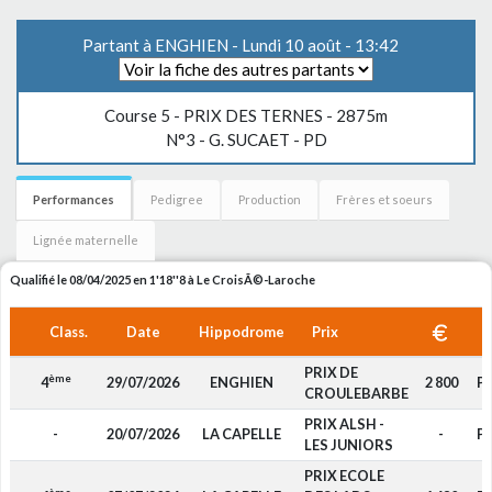
Partant à ENGHIEN - Lundi 10 août - 13:42
Course 5 -
PRIX DES TERNES
- 2875m
N°3 - G. SUCAET - PD
Performances
Pedigree
Production
Frères et soeurs
Lignée maternelle
Qualifié le 08/04/2025 en 1'18''8 à Le CroisÃ©-Laroche
Class.
Date
Hippodrome
Prix
PRIX DE
ème
4
29/07/2026
ENGHIEN
2 800
P
CROULEBARBE
PRIX ALSH -
-
20/07/2026
LA CAPELLE
-
P
LES JUNIORS
PRIX ECOLE