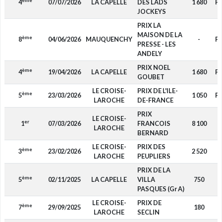
ème
4
07/07/2026
LA CAPELLE
DES LADS
1 680
P
JOCKEYS
PRIX LA
MAISON DE LA
ème
8
04/06/2026
MAUQUENCHY
-
P
PRESSE - LES
ANDELY
PRIX NOEL
ème
4
19/04/2026
LA CAPELLE
1 680
P
GOUBET
LE CROISE-
PRIX DE L'ILE-
ème
5
23/03/2026
1 050
P
LAROCHE
DE-FRANCE
PRIX
LE CROISE-
er
1
07/03/2026
FRANCOIS
8 100
LAROCHE
BERNARD
LE CROISE-
PRIX DES
ème
3
23/02/2026
2 520
LAROCHE
PEUPLIERS
PRIX DE LA
ème
5
02/11/2025
LA CAPELLE
VILLA
750
PASQUES (Gr A)
LE CROISE-
PRIX DE
ème
7
29/09/2025
180
LAROCHE
SECLIN