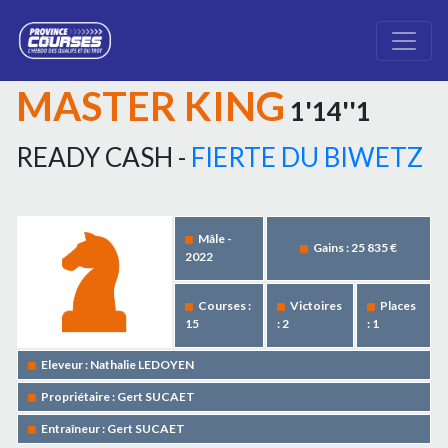
MASTER KING
1'14''1
READY CASH -
FIERTE DU BIWETZ
Mâle -
Gains : 25 835 €
2022
Courses :
Victoires
Places
15
: 2
: 1
Eleveur : Nathalie LEDOYEN
Propriétaire : Gert SUCAET
Entraîneur : Gert SUCAET