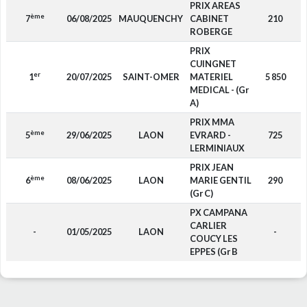
PRIX AREAS
ème
7
06/08/2025
MAUQUENCHY
CABINET
210
ROBERGE
PRIX
CUINGNET
er
1
20/07/2025
SAINT-OMER
MATERIEL
5 850
MEDICAL - (Gr
A)
PRIX MMA
ème
5
29/06/2025
LAON
EVRARD -
725
LERMINIAUX
PRIX JEAN
ème
6
08/06/2025
LAON
MARIE GENTIL
290
(Gr C)
PX CAMPANA
CARLIER
-
01/05/2025
LAON
-
COUCY LES
EPPES (Gr B