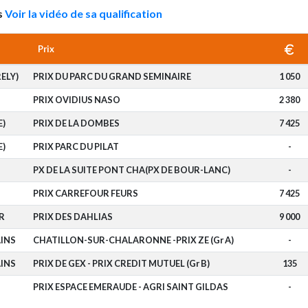
s
Voir la vidéo de sa qualification
Prix
ELY)
PRIX DU PARC DU GRAND SEMINAIRE
1 050
PRIX OVIDIUS NASO
2 380
E)
PRIX DE LA DOMBES
7 425
E)
PRIX PARC DU PILAT
-
PX DE LA SUITE PONT CHA(PX DE BOUR-LANC)
-
PRIX CARREFOUR FEURS
7 425
R
PRIX DES DAHLIAS
9 000
INS
CHATILLON-SUR-CHALARONNE -PRIX ZE (Gr A)
-
INS
PRIX DE GEX - PRIX CREDIT MUTUEL (Gr B)
135
PRIX ESPACE EMERAUDE - AGRI SAINT GILDAS
-