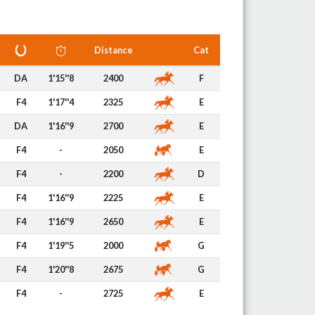
Distance
Cat
DA
1'15''8
2400
F
F4
1'17''4
2325
E
DA
1'16''9
2700
E
F4
-
2050
E
F4
-
2200
D
F4
1'16''9
2225
E
F4
1'16''9
2650
E
F4
1'19''5
2000
G
F4
1'20''8
2675
G
F4
-
2725
E