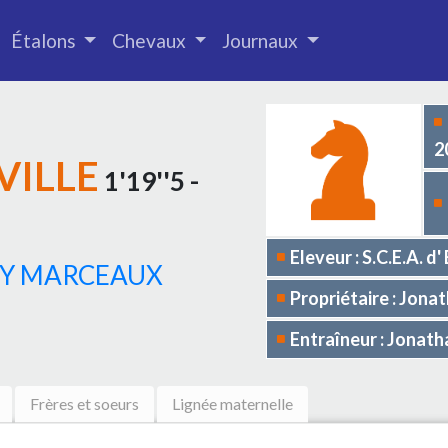
Étalons
Chevaux
Journaux
2
VILLE
1'19''5 -
Eleveur : S.C.E.A. 
Y MARCEAUX
Propriétaire : Jon
Entraîneur : Jona
Frères et soeurs
Lignée maternelle