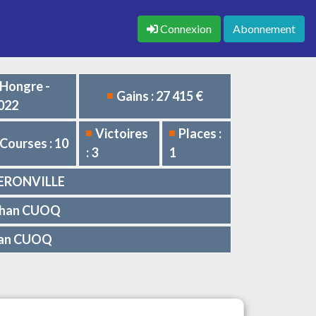
Connexion
Abonnement
Hongre -
Gains : 27 415 €
022
Victoires
Places :
Courses : 10
: 3
1
d' ERONVILLE
athan CUOQ
than CUOQ