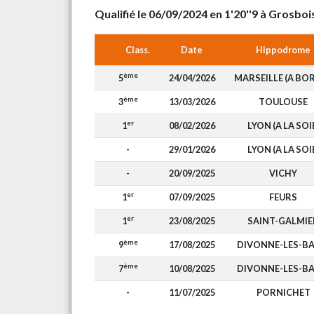
Qualifié le 06/09/2024 en 1'20''9 à Grosboi
Class.
Date
Hippodrome
ème
5
24/04/2026
MARSEILLE (A BOR
ème
3
13/03/2026
TOULOUSE
er
1
08/02/2026
LYON (A LA SOI
-
29/01/2026
LYON (A LA SOI
-
20/09/2025
VICHY
er
1
07/09/2025
FEURS
er
1
23/08/2025
SAINT-GALMIE
ème
9
17/08/2025
DIVONNE-LES-BA
ème
7
10/08/2025
DIVONNE-LES-BA
-
11/07/2025
PORNICHET