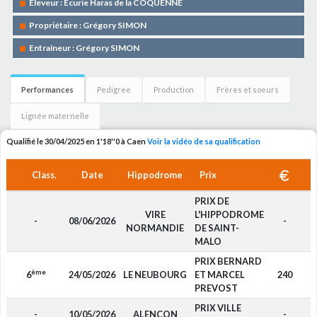
Eleveur : Ecurie Haras de la COQUENNE
Propriétaire : Grégory SIMON
Entraîneur : Grégory SIMON
Performances
Pedigree
Production
Frères et soeurs
Lignée maternelle
Qualifié le 30/04/2025 en 1'18''0 à Caen
Voir la vidéo de sa qualification
Class.
Date
Hippodrome
Prix
PRIX DE
VIRE
L'HIPPODROME
-
08/06/2026
-
NORMANDIE
DE SAINT-
MALO
PRIX BERNARD
ème
6
24/05/2026
LE NEUBOURG
ET MARCEL
240
PREVOST
PRIX VILLE
-
10/05/2026
ALENCON
-