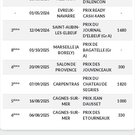
D'ALENCON
EVREUX-
PRIX READY
-
01/05/2026
-
NAVARRE
CASH 4 ANS
PRIX DU
SAINT-AUBIN-
ème
3
12/04/2026
JOURNAL
1 680
LES-ELBEUF
D'ELBEUF (Gr A)
PRIX DE
MARSEILLE (A
ème
8
01/10/2025
BAGATELLE (Gr
-
BORELY)
A)
SALON DE
PRIX DES
ème
6
20/09/2025
300
PROVENCE
JOUVENCEAUX
PRIX DU
ème
3
07/09/2025
CARPENTRAS
CHATEAU DE
1 820
SEGRIES
CAGNES-SUR-
PRIX JEAN
ème
5
16/08/2025
1 000
MER
DAUSSET
CAGNES-SUR-
PRIX DES
ème
6
06/08/2025
330
MER
ETOURNEAUX