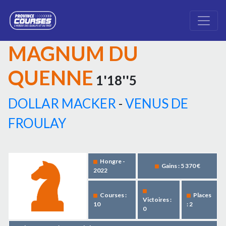
MAGNUM DU
QUENNE
1'18''5
DOLLAR MACKER
-
VENUS DE
FROULAY
Hongre -
Gains : 5 370 €
2022
Courses :
Places
Victoires :
10
: 2
0