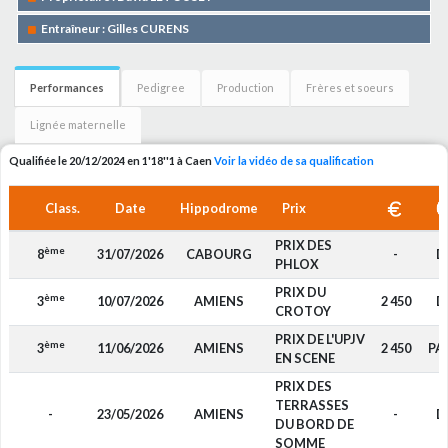
Entraîneur : Gilles CURENS
Performances
Pedigree
Production
Frères et soeurs
Lignée maternelle
Qualifiée le 20/12/2024 en 1'18''1 à Caen
Voir la vidéo de sa qualification
Class.
Date
Hippodrome
Prix
PRIX DES
ème
8
31/07/2026
CABOURG
-
D
PHLOX
PRIX DU
ème
3
10/07/2026
AMIENS
2 450
D
CROTOY
PRIX DE L'UPJV
ème
3
11/06/2026
AMIENS
2 450
PA
EN SCENE
PRIX DES
TERRASSES
-
23/05/2026
AMIENS
-
D
DU BORD DE
SOMME