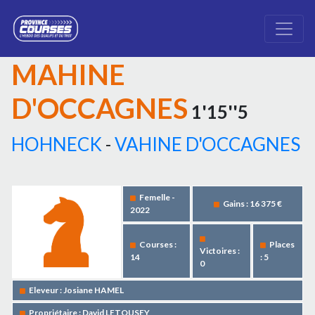
MAHINE
D'OCCAGNES
1'15''5
HOHNECK
-
VAHINE D'OCCAGNES
Femelle -
Gains : 16 375 €
2022
Courses :
Places
Victoires :
14
: 5
0
Eleveur : Josiane HAMEL
Propriétaire : David LETOUSEY