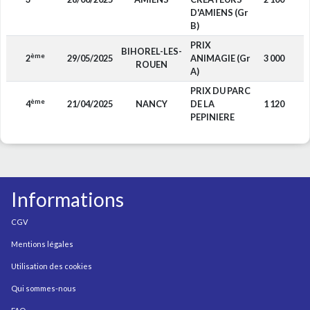
D'AMIENS (Gr
B)
PRIX
BIHOREL-LES-
ème
2
29/05/2025
ANIMAGIE (Gr
3 000
F
ROUEN
A)
PRIX DU PARC
ème
4
21/04/2025
NANCY
DE LA
1 120
F
PEPINIERE
Informations
CGV
Mentions légales
Utilisation des cookies
Qui sommes-nous