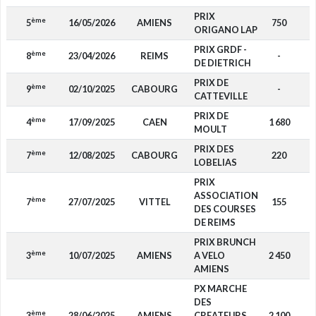
PRIX
ème
5
16/05/2026
AMIENS
750
F
ORIGANO LAP
PRIX GRDF -
ème
8
23/04/2026
REIMS
-
F
DE DIETRICH
PRIX DE
ème
9
02/10/2025
CABOURG
-
F
CATTEVILLE
PRIX DE
ème
4
17/09/2025
CAEN
1 680
F
MOULT
PRIX DES
ème
7
12/08/2025
CABOURG
220
F
LOBELIAS
PRIX
ASSOCIATION
ème
7
27/07/2025
VITTEL
155
F
DES COURSES
DE REIMS
PRIX BRUNCH
ème
3
10/07/2025
AMIENS
A VELO
2 450
F
AMIENS
PX MARCHE
DES
ème
3
28/06/2025
AMIENS
CREATEURS
2 100
F