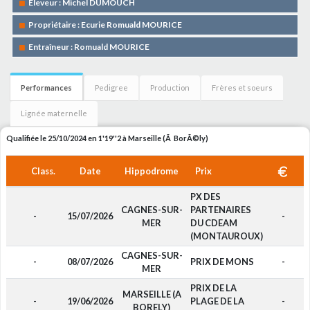
Eleveur : Michel DUMOUCH
Propriétaire : Ecurie Romuald MOURICE
Entraîneur : Romuald MOURICE
Performances
Pedigree
Production
Frères et soeurs
Lignée maternelle
Qualifiée le 25/10/2024 en 1'19''2 à Marseille (Ã BorÃ©ly)
Class.
Date
Hippodrome
Prix
PX DES
CAGNES-SUR-
PARTENAIRES
-
15/07/2026
-
MER
DU CDEAM
(MONTAUROUX)
CAGNES-SUR-
-
08/07/2026
PRIX DE MONS
-
MER
PRIX DE LA
MARSEILLE (A
-
19/06/2026
PLAGE DE LA
-
BORELY)