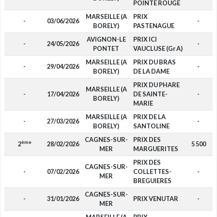
POINTE ROUGE
MARSEILLE (A
PRIX
-
03/06/2026
-
BORELY)
PASTENAGUE
AVIGNON-LE
PRIX ICI
-
24/05/2026
-
PONTET
VAUCLUSE (Gr A)
MARSEILLE (A
PRIX DU BRAS
-
29/04/2026
-
BORELY)
DE LA DAME
PRIX DU PHARE
MARSEILLE (A
-
17/04/2026
DE SAINTE-
-
BORELY)
MARIE
MARSEILLE (A
PRIX DE LA
-
27/03/2026
-
BORELY)
SANTOLINE
CAGNES-SUR-
PRIX DES
ème
2
28/02/2026
5 500
MER
MARGUERITES
PRIX DES
CAGNES-SUR-
-
07/02/2026
COLLETTES-
-
MER
BREGUIERES
CAGNES-SUR-
-
31/01/2026
PRIX VENUTAR
-
MER