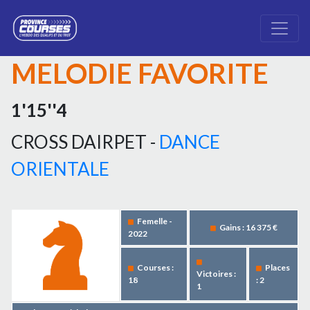
MELODIE FAVORITE
1'15''4
CROSS DAIRPET -
DANCE
ORIENTALE
Femelle -
Gains : 16 375 €
2022
Courses :
Places
Victoires :
18
: 2
1