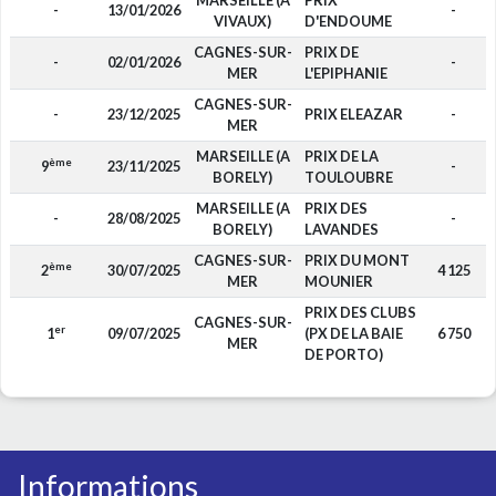
MARSEILLE (A
PRIX
-
13/01/2026
-
VIVAUX)
D'ENDOUME
CAGNES-SUR-
PRIX DE
-
02/01/2026
-
MER
L'EPIPHANIE
CAGNES-SUR-
-
23/12/2025
PRIX ELEAZAR
-
MER
MARSEILLE (A
PRIX DE LA
ème
9
23/11/2025
-
BORELY)
TOULOUBRE
MARSEILLE (A
PRIX DES
-
28/08/2025
-
BORELY)
LAVANDES
CAGNES-SUR-
PRIX DU MONT
ème
2
30/07/2025
4 125
MER
MOUNIER
PRIX DES CLUBS
CAGNES-SUR-
er
1
09/07/2025
(PX DE LA BAIE
6 750
MER
DE PORTO)
Informations