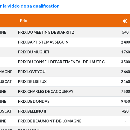
r la vidéo de sa qualification
Prix
NNE
PRIX DU MEETING DE BIARRITZ
540
PRIX BAPTISTE MASSEGUIN
2 400
PRIX DU MUGUET
1 760
PRIX DU CONSEIL DEPARTEMENTAL DE HAUTE G
3 500
MAGNE
PRIX LOVE YOU
2 660
OUSCAT
PRIX DE LISIEUX
2 160
NNE
PRIX CHARLES DE CACQUERAY
7 500
NNE
PRIX DE DONDAS
9 450
OUSCAT
PRIX BELLINO II
420
NNE
PRIX DE BEAUMONT-DE-LOMAGNE
-