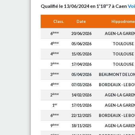
Qualifié le 13/06/2024 en 1'18''7 à Caen
Voi
Class.
Date
Hippodrome
ème
6
20/06/2026
AGEN-LA GARE
ème
4
05/06/2026
TOULOUSE
ème
4
15/05/2026
TOULOUSE
ème
3
17/04/2026
TOULOUSE
ème
3
05/04/2026
BEAUMONT DE LO
ème
4
07/03/2026
BORDEAUX - LE B
ème
2
14/02/2026
AGEN-LA GARE
er
1
17/01/2026
AGEN-LA GARE
ème
6
22/12/2025
BORDEAUX - LE B
ème
9
18/11/2025
AGEN-LA GARE
ème