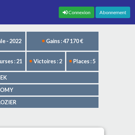
Connexion
Abonnement
le - 2022
Gains : 47 170 €
urses : 21
Victoires : 2
Places : 5
SEK
 LEOMY
CLOZIER