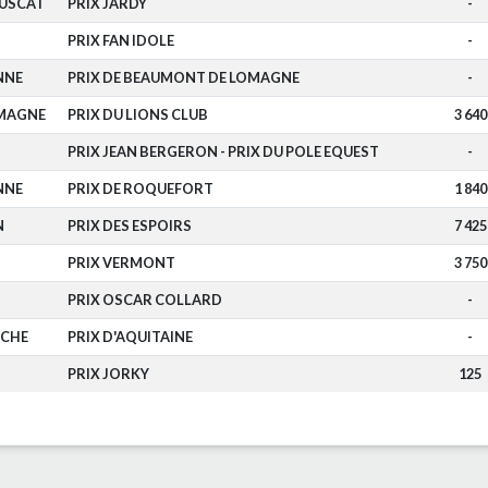
OUSCAT
PRIX JARDY
-
PRIX FAN IDOLE
-
NNE
PRIX DE BEAUMONT DE LOMAGNE
-
MAGNE
PRIX DU LIONS CLUB
3 640
PRIX JEAN BERGERON - PRIX DU POLE EQUEST
-
NNE
PRIX DE ROQUEFORT
1 840
N
PRIX DES ESPOIRS
7 425
PRIX VERMONT
3 750
PRIX OSCAR COLLARD
-
OCHE
PRIX D'AQUITAINE
-
PRIX JORKY
125