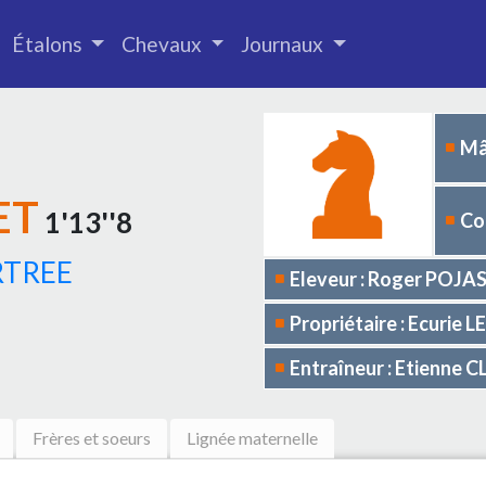
Étalons
Chevaux
Journaux
Mâ
ET
1'13''8
Co
RTREE
Eleveur : Roger POJA
Propriétaire : Ecurie
Entraîneur : Etienne 
Frères et soeurs
Lignée maternelle