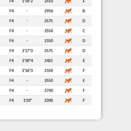
F4
1'16''2
2550
E
F4
-
2950
B
F4
-
2575
D
F4
-
2550
C
F4
-
2150
D
F4
1'17''3
2575
D
F4
1'18''4
2425
E
F4
1'16''3
2150
F
F4
-
2550
E
F4
-
2700
F
F4
1'20''
2300
F