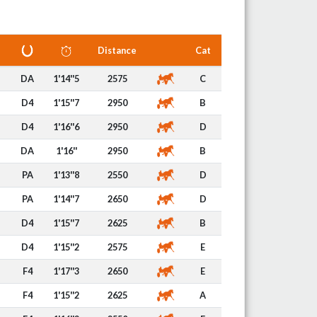
Distance
Cat
DA
1'14''5
2575
C
D4
1'15''7
2950
B
D4
1'16''6
2950
D
DA
1'16''
2950
B
PA
1'13''8
2550
D
PA
1'14''7
2650
D
D4
1'15''7
2625
B
D4
1'15''2
2575
E
F4
1'17''3
2650
E
F4
1'15''2
2625
A