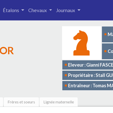
Étalons
Chevaux
Journaux
Mâ
'OR
Co
Eleveur : Gianni FASC
Propriétaire : Stall 
Entraîneur : Tomas
Frères et soeurs
Lignée maternelle