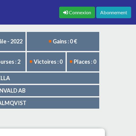
Connexion
Abonnement
le - 2022
Gains : 0 €
urses : 2
Victoires : 0
Places : 0
ELLA
GUNVALD AB
 MALMQVIST