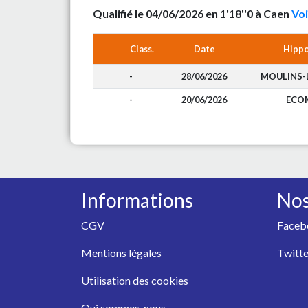
Qualifié le 04/06/2026 en 1'18''0 à Caen
Voi
Class.
Date
Hipp
-
28/06/2026
MOULINS-
-
20/06/2026
ECO
Informations
Nos
CGV
Faceb
Mentions légales
Twitte
Utilisation des cookies
Qui sommes-nous