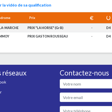
r la vidéo de sa qualification
odrome
Prix
LA-MARCHE
PRIX "LA HORSE" (Gr B)
-
D4
MMOY
PRIX GASTON ROUSSEAU
-
D4
 réseaux
Contactez-nous
ook
r