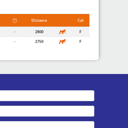
Distance
Cat
-
2800
F
-
2750
F