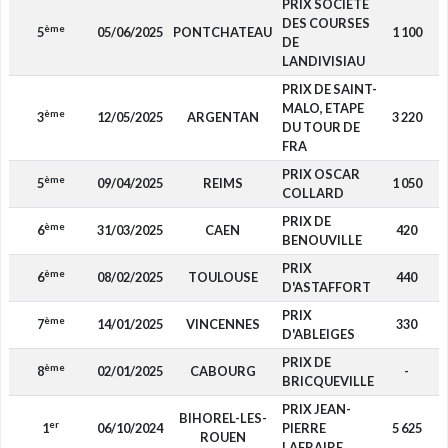
PRIX SOCIETE
DES COURSES
ème
5
05/06/2025
PONTCHATEAU
1 100
DE
LANDIVISIAU
PRIX DE SAINT-
MALO, ETAPE
ème
3
12/05/2025
ARGENTAN
3 220
DU TOUR DE
FRA
PRIX OSCAR
ème
5
09/04/2025
REIMS
1 050
COLLARD
PRIX DE
ème
6
31/03/2025
CAEN
420
BENOUVILLE
PRIX
ème
6
08/02/2025
TOULOUSE
440
D'ASTAFFORT
PRIX
ème
7
14/01/2025
VINCENNES
330
D'ABLEIGES
PRIX DE
ème
8
02/01/2025
CABOURG
-
BRICQUEVILLE
PRIX JEAN-
BIHOREL-LES-
er
1
06/10/2024
PIERRE
5 625
ROUEN
LAFRAIRE