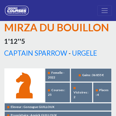
MIRZA DU BOUILLON
1'12''5
CAPTAIN SPARROW
-
URGELE
Femelle -
Gains : 36 855 €
2022
Courses :
Places
Victoires :
25
: 4
2
Eleveur : Gonzague GUILLOUX
Propriétaire : Annick GUILLOUX