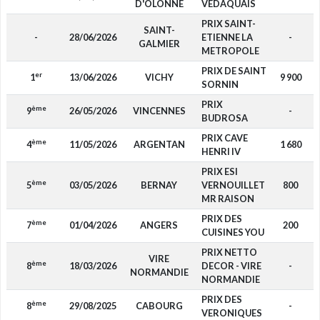
D'OLONNE
VEDAQUAIS
PRIX SAINT-
SAINT-
-
28/06/2026
ETIENNE LA
-
P
GALMIER
METROPOLE
PRIX DE SAINT
er
1
13/06/2026
VICHY
9 900
P
SORNIN
PRIX
ème
9
26/05/2026
VINCENNES
-
P
BUDROSA
PRIX CAVE
ème
4
11/05/2026
ARGENTAN
1 680
P
HENRI IV
PRIX ESI
ème
5
03/05/2026
BERNAY
VERNOUILLET
800
MR RAISON
PRIX DES
ème
7
01/04/2026
ANGERS
200
CUISINES YOU
PRIX NETTO
VIRE
ème
8
18/03/2026
DECOR - VIRE
-
NORMANDIE
NORMANDIE
PRIX DES
ème
8
29/08/2025
CABOURG
-
VERONIQUES