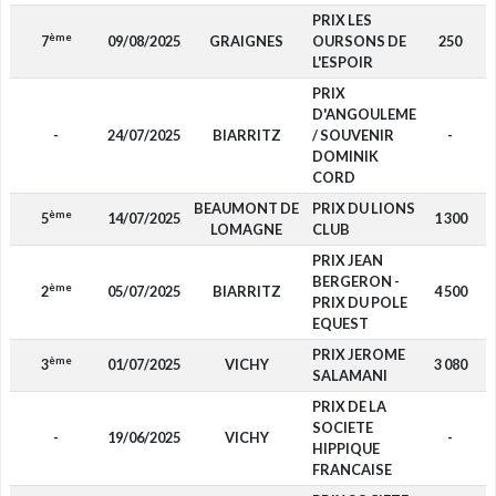
PRIX LES
ème
7
09/08/2025
GRAIGNES
OURSONS DE
250
L'ESPOIR
PRIX
D'ANGOULEME
-
24/07/2025
BIARRITZ
/ SOUVENIR
-
DOMINIK
CORD
BEAUMONT DE
PRIX DU LIONS
ème
5
14/07/2025
1 300
LOMAGNE
CLUB
PRIX JEAN
BERGERON -
ème
2
05/07/2025
BIARRITZ
4 500
PRIX DU POLE
EQUEST
PRIX JEROME
ème
3
01/07/2025
VICHY
3 080
SALAMANI
PRIX DE LA
SOCIETE
-
19/06/2025
VICHY
-
HIPPIQUE
FRANCAISE