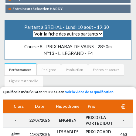
Entraîneur : Sébastien HARDY
Partant à BREHAL - Lundi 10 août - 19:30
Course 8 -
PRIX HARAS DE VAINS
- 2850m
N°13 - L. LEGRAND - F4
Performances
Pedigree
Production
Frères et soeurs
Lignée maternelle
Qualifiée le 05/09/2024 en 1'18''8 à Caen
Voir la vidéo de sa qualification
Class.
Date
Hippodrome
Prix
PRIX DE LA
-
22/07/2026
ENGHIEN
-
P
PORTE DIDOT
LES SABLES
PRIX IZOARD
ème
6
11/07/2026
460
P