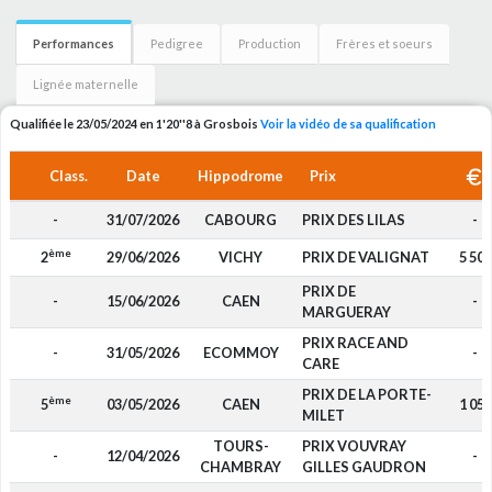
Performances
Pedigree
Production
Frères et soeurs
Lignée maternelle
Qualifiée le 23/05/2024 en 1'20''8 à Grosbois
Voir la vidéo de sa qualification
Class.
Date
Hippodrome
Prix
-
31/07/2026
CABOURG
PRIX DES LILAS
-
ème
2
29/06/2026
VICHY
PRIX DE VALIGNAT
5 500
PRIX DE
-
15/06/2026
CAEN
-
MARGUERAY
PRIX RACE AND
-
31/05/2026
ECOMMOY
-
CARE
PRIX DE LA PORTE-
ème
5
03/05/2026
CAEN
1 050
MILET
TOURS-
PRIX VOUVRAY
-
12/04/2026
-
CHAMBRAY
GILLES GAUDRON