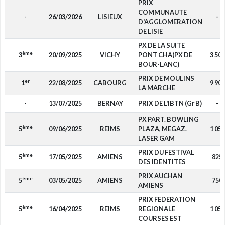
PRIX
COMMUNAUTE
-
26/03/2026
LISIEUX
-
D'AGGLOMERATION
DE LISIE
PX DE LA SUITE
ème
3
20/09/2025
VICHY
PONT CHA(PX DE
3 500
BOUR-LANC)
PRIX DE MOULINS
er
1
22/08/2025
CABOURG
9 900
LA MARCHE
-
13/07/2025
BERNAY
PRIX DE L'IBTN (Gr B)
-
PX PART. BOWLING
ème
5
09/06/2025
REIMS
PLAZA, MEGAZ.
1 050
LASER GAM
PRIX DU FESTIVAL
ème
5
17/05/2025
AMIENS
825
DES IDENTITES
PRIX AUCHAN
ème
5
03/05/2025
AMIENS
750
AMIENS
PRIX FEDERATION
ème
5
16/04/2025
REIMS
REGIONALE
1 050
COURSES EST