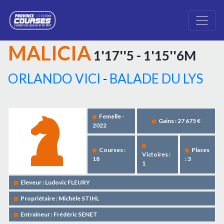
MALICIA
1'17''5 - 1'15''6M
ORLANDO VICI
-
BALADE DU LYS
Femelle -
Gains : 27 675 €
2022
Courses :
Places
Victoires :
18
: 3
1
Eleveur : Ludovic FLEURY
Propriétaire : Michèle STIHL
Entraîneur : Frédéric SENET