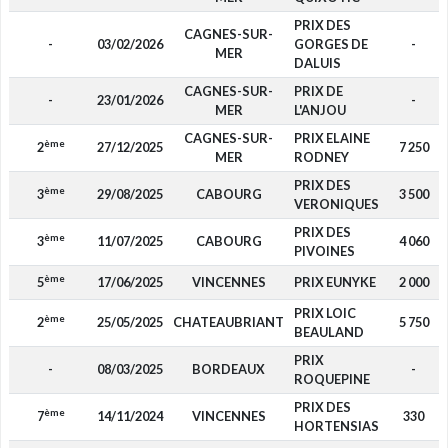
PRIX DES
CAGNES-SUR-
-
03/02/2026
GORGES DE
-
MER
DALUIS
CAGNES-SUR-
PRIX DE
-
23/01/2026
-
MER
L'ANJOU
CAGNES-SUR-
PRIX ELAINE
ème
2
27/12/2025
7 250
MER
RODNEY
PRIX DES
ème
3
29/08/2025
CABOURG
3 500
VERONIQUES
PRIX DES
ème
3
11/07/2025
CABOURG
4 060
PIVOINES
ème
5
17/06/2025
VINCENNES
PRIX EUNYKE
2 000
PRIX LOIC
ème
2
25/05/2025
CHATEAUBRIANT
5 750
BEAULAND
PRIX
-
08/03/2025
BORDEAUX
-
ROQUEPINE
PRIX DES
ème
7
14/11/2024
VINCENNES
330
HORTENSIAS