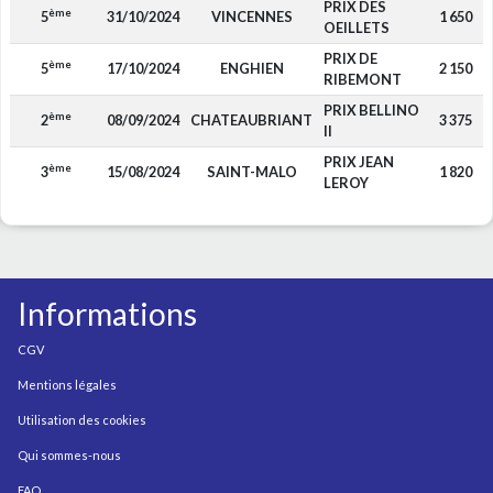
PRIX DES
ème
5
31/10/2024
VINCENNES
1 650
OEILLETS
PRIX DE
ème
5
17/10/2024
ENGHIEN
2 150
RIBEMONT
PRIX BELLINO
ème
2
08/09/2024
CHATEAUBRIANT
3 375
II
PRIX JEAN
ème
3
15/08/2024
SAINT-MALO
1 820
LEROY
Informations
CGV
Mentions légales
Utilisation des cookies
Qui sommes-nous
FAQ