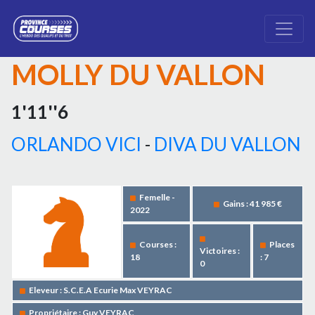
MOLLY DU VALLON
1'11''6
ORLANDO VICI
-
DIVA DU VALLON
Femelle -
Gains : 41 985 €
2022
Courses :
Places
Victoires :
18
: 7
0
Eleveur : S.C.E.A Ecurie Max VEYRAC
Propriétaire : Guy VEYRAC