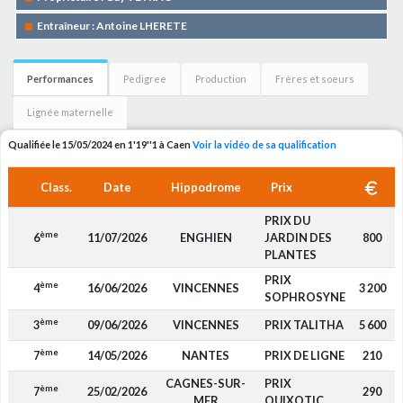
Entraîneur : Antoine LHERETE
Performances
Pedigree
Production
Frères et soeurs
Lignée maternelle
Qualifiée le 15/05/2024 en 1'19''1 à Caen
Voir la vidéo de sa qualification
Class.
Date
Hippodrome
Prix
PRIX DU
ème
6
11/07/2026
ENGHIEN
JARDIN DES
800
PLANTES
PRIX
ème
4
16/06/2026
VINCENNES
3 200
SOPHROSYNE
ème
3
09/06/2026
VINCENNES
PRIX TALITHA
5 600
ème
7
14/05/2026
NANTES
PRIX DE LIGNE
210
CAGNES-SUR-
PRIX
ème
7
25/02/2026
290
MER
QUIXOTIC