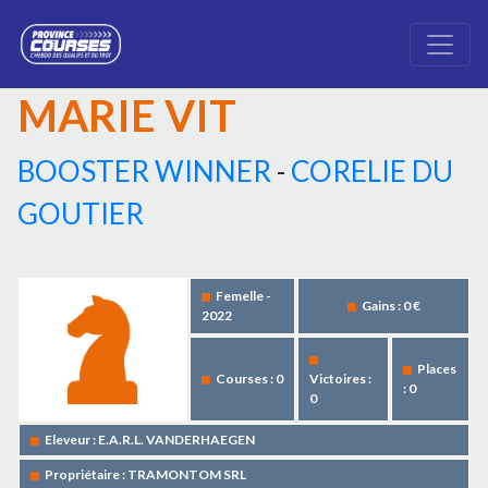
MARIE VIT
BOOSTER WINNER
-
CORELIE DU
GOUTIER
Femelle -
Gains : 0 €
2022
Places
Courses : 0
Victoires :
: 0
0
Eleveur : E.A.R.L. VANDERHAEGEN
Propriétaire : TRAMONTOM SRL