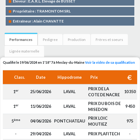
Eleveur : E.A.R.L. Elevage de BUSSET
Propriétaire : TRAMONTOM SRL
Entraîneur : Alain CHAVATTE
Performances
Pedigree
Production
Frères et soeurs
Lignée maternelle
Qualifié le 19/06/2024 en 1'18''7 à Meslay-du-Maine
Voir la vidéo de sa qualification
Class.
Date
Hippodrome
Prix
PRIX DE LA
er
1
25/06/2026
LAVAL
10 350
COTE DE NACRE
PRIX DU BOIS DE
er
1
11/06/2026
LAVAL
9 450
MISEDON
PRIX LOIC
ème
5
04/06/2026
PONTCHATEAU
975
MOUTIEZ
-
29/04/2026
LAVAL
PRIX PLAFITECH
-