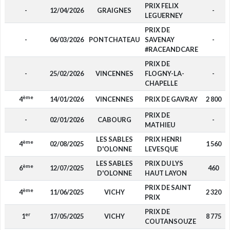
PRIX FELIX
-
12/04/2026
GRAIGNES
-
LEGUERNEY
PRIX DE
-
06/03/2026
PONTCHATEAU
SAVENAY
-
#RACEANDCARE
PRIX DE
-
25/02/2026
VINCENNES
FLOGNY-LA-
-
CHAPELLE
ème
4
14/01/2026
VINCENNES
PRIX DE GAVRAY
2 800
PRIX DE
-
02/01/2026
CABOURG
-
MATHIEU
LES SABLES
PRIX HENRI
ème
4
02/08/2025
1 560
D'OLONNE
LEVESQUE
LES SABLES
PRIX DU LYS
ème
6
12/07/2025
460
D'OLONNE
HAUT LAYON
PRIX DE SAINT
ème
4
11/06/2025
VICHY
2 320
PRIX
PRIX DE
er
1
17/05/2025
VICHY
8 775
COUTANSOUZE