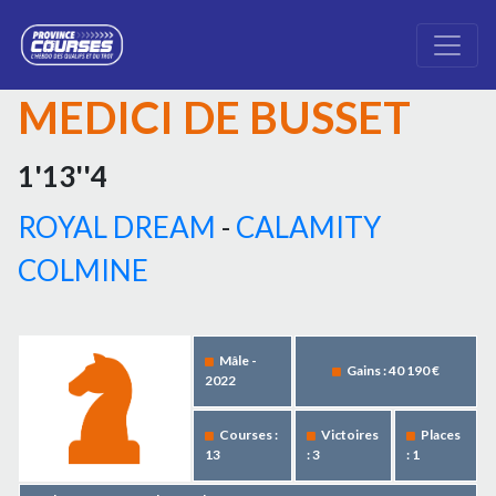
MEDICI DE BUSSET
1'13''4
ROYAL DREAM
-
CALAMITY
COLMINE
Mâle -
Gains : 40 190 €
2022
Courses :
Victoires
Places
13
: 3
: 1