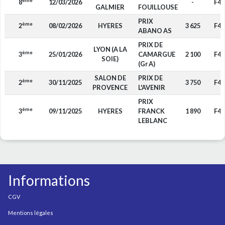
ème
8
12/03/2026
-
F4
GALMIER
FOUILLOUSE
PRIX
ème
2
08/02/2026
HYERES
3 625
F4
ABANO AS
PRIX DE
LYON (A LA
ème
3
25/01/2026
CAMARGUE
2 100
F4
SOIE)
(Gr A)
SALON DE
PRIX DE
ème
2
30/11/2025
3 750
F4
PROVENCE
L'AVENIR
PRIX
ème
3
09/11/2025
HYERES
FRANCK
1 890
F4
LEBLANC
Informations
CGV
Mentions légales