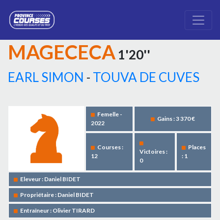
MAGECECA
1'20''
EARL SIMON
-
TOUVA DE CUVES
Femelle -
Gains : 3 370 €
2022
Courses :
Places
Victoires :
12
: 1
0
Eleveur : Daniel BIDET
Propriétaire : Daniel BIDET
Entraîneur : Olivier TIRARD