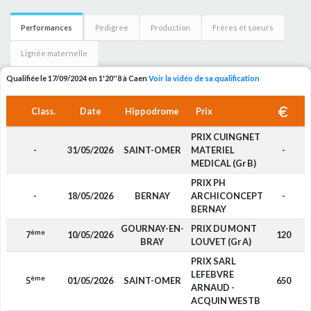
Performances
Pedigree
Production
Frères et soeurs
Lignée maternelle
Qualifiée le 17/09/2024 en 1'20''8 à Caen
Voir la vidéo de sa qualification
Class.
Date
Hippodrome
Prix
PRIX CUINGNET
-
31/05/2026
SAINT-OMER
MATERIEL
-
MEDICAL (Gr B)
PRIX PH
-
18/05/2026
BERNAY
ARCHICONCEPT
-
BERNAY
GOURNAY-EN-
PRIX DU MONT
ème
7
10/05/2026
120
BRAY
LOUVET (Gr A)
PRIX SARL
LEFEBVRE
ème
5
01/05/2026
SAINT-OMER
650
ARNAUD -
ACQUIN WESTB