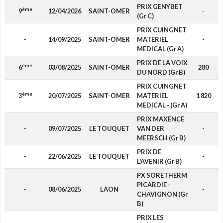
PRIX GENYBET
ème
9
12/04/2026
SAINT-OMER
-
(Gr C)
PRIX CUINGNET
-
14/09/2025
SAINT-OMER
MATERIEL
-
MEDICAL (Gr A)
PRIX DE LA VOIX
ème
6
03/08/2025
SAINT-OMER
280
DU NORD (Gr B)
PRIX CUINGNET
ème
3
20/07/2025
SAINT-OMER
MATERIEL
1 820
MEDICAL - (Gr A)
PRIX MAXENCE
-
09/07/2025
LE TOUQUET
VAN DER
-
MEERSCH (Gr B)
PRIX DE
-
22/06/2025
LE TOUQUET
-
L'AVENIR (Gr B)
PX SORETHERM
PICARDIE -
-
08/06/2025
LAON
-
CHAVIGNON (Gr
B)
PRIX LES