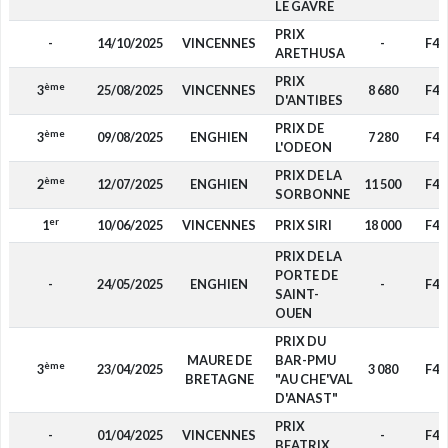
LE GAVRE
PRIX
-
14/10/2025
VINCENNES
-
F4
ARETHUSA
PRIX
ème
3
25/08/2025
VINCENNES
8 680
F4
D'ANTIBES
PRIX DE
ème
3
09/08/2025
ENGHIEN
7 280
F4
L'ODEON
PRIX DE LA
ème
2
12/07/2025
ENGHIEN
11 500
F4
SORBONNE
er
1
10/06/2025
VINCENNES
PRIX SIRI
18 000
F4
PRIX DE LA
PORTE DE
-
24/05/2025
ENGHIEN
-
F4
SAINT-
OUEN
PRIX DU
MAURE DE
BAR-PMU
ème
3
23/04/2025
3 080
F4
BRETAGNE
"AU CHE'VAL
D'ANAST"
PRIX
-
01/04/2025
VINCENNES
-
F4
BEATRIX