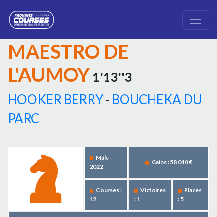
MAESTRO DE
L'AUMOY
1'13''3
HOOKER BERRY
-
BOUCHEKA DU
PARC
Mâle -
Gains : 58 040 €
2022
Courses :
Victoires
Places
12
: 1
: 5