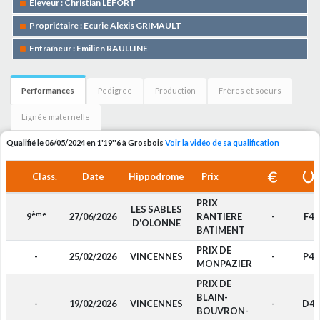
Eleveur : Christian LEFORT
Propriétaire : Ecurie Alexis GRIMAULT
Entraîneur : Emilien RAULLINE
Performances
Pedigree
Production
Frères et soeurs
Lignée maternelle
Qualifié le 06/05/2024 en 1'19''6 à Grosbois
Voir la vidéo de sa qualification
Class.
Date
Hippodrome
Prix
PRIX
LES SABLES
ème
9
27/06/2026
RANTIERE
-
F4
D'OLONNE
BATIMENT
PRIX DE
-
25/02/2026
VINCENNES
-
P4
MONPAZIER
PRIX DE
BLAIN-
-
19/02/2026
VINCENNES
-
D4
BOUVRON-