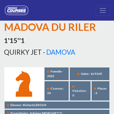
MADOVA DU RILER
1'15''1
QUIRKY JET -
DAMOVA
Femelle -
Gains : 16 910 €
2022
Courses :
Places
Victoires :
20
: 3
0
Eleveur : Richard LEROUX
Propriétaire : Adriano MENEGHETTI