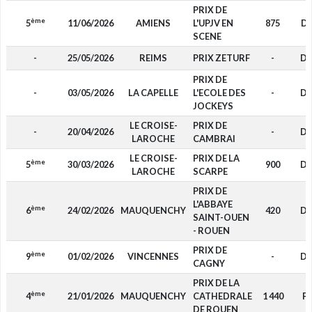
PRIX DE
ème
5
11/06/2026
AMIENS
L'UPJV EN
875
D
SCENE
-
25/05/2026
REIMS
PRIX ZETURF
-
D
PRIX DE
-
03/05/2026
LA CAPELLE
L'ECOLE DES
-
D
JOCKEYS
LE CROISE-
PRIX DE
-
20/04/2026
-
D
LAROCHE
CAMBRAI
LE CROISE-
PRIX DE LA
ème
5
30/03/2026
900
D
LAROCHE
SCARPE
PRIX DE
L'ABBAYE
ème
6
24/02/2026
MAUQUENCHY
420
D
SAINT-OUEN
- ROUEN
PRIX DE
ème
9
01/02/2026
VINCENNES
-
D
CAGNY
PRIX DE LA
ème
4
21/01/2026
MAUQUENCHY
CATHEDRALE
1 440
F4
DE ROUEN