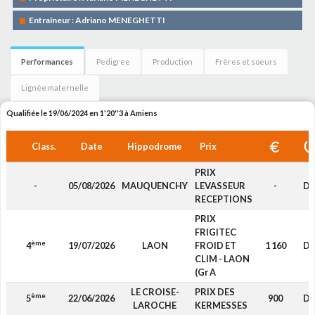
Entraîneur : Adriano MENEGHETTI
Performances
Pedigree
Production
Frères et soeurs
Lignée maternelle
Qualifiée le 19/06/2024 en 1'20''3 à Amiens
Class.
Date
Hippodrome
Prix
PRIX
-
05/08/2026
MAUQUENCHY
LEVASSEUR
-
D
RECEPTIONS
PRIX
FRIGITEC
ème
4
19/07/2026
LAON
FROID ET
1 160
D
CLIM - LAON
(Gr A
LE CROISE-
PRIX DES
ème
5
22/06/2026
900
D
LAROCHE
KERMESSES