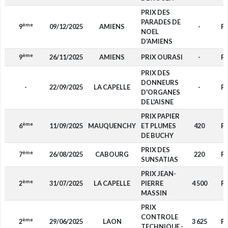
PRIX DES
PARADES DE
ème
9
09/12/2025
AMIENS
-
F4
NOEL
D'AMIENS
ème
9
26/11/2025
AMIENS
PRIX OURASI
-
F4
PRIX DES
DONNEURS
-
22/09/2025
LA CAPELLE
-
F4
D'ORGANES
DE L'AISNE
PRIX PAPIER
ème
6
11/09/2025
MAUQUENCHY
ET PLUMES
420
F4
DE BUCHY
PRIX DES
ème
7
26/08/2025
CABOURG
220
F4
SUNSATIAS
PRIX JEAN-
ème
2
31/07/2025
LA CAPELLE
PIERRE
4 500
F4
MASSIN
PRIX
CONTROLE
ème
2
29/06/2025
LAON
3 625
F4
TECHNIQUE -