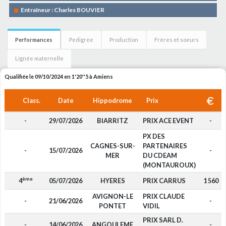
Entraîneur : Charles BOUVIER
Performances
Pedigree
Production
Frères et soeurs
Lignée maternelle
Qualifiée le 09/10/2024 en 1'20''5 à Amiens
Class.
Date
Hippodrome
Prix
-
29/07/2026
BIARRITZ
PRIX ACE EVENT
-
PX DES
CAGNES-SUR-
PARTENAIRES
-
15/07/2026
-
MER
DU CDEAM
(MONTAUROUX)
ème
4
05/07/2026
HYERES
PRIX CARRUS
1 560
AVIGNON-LE
PRIX CLAUDE
-
21/06/2026
-
PONTET
VIDIL
PRIX SARL D.
-
14/06/2026
ANGOULEME
-