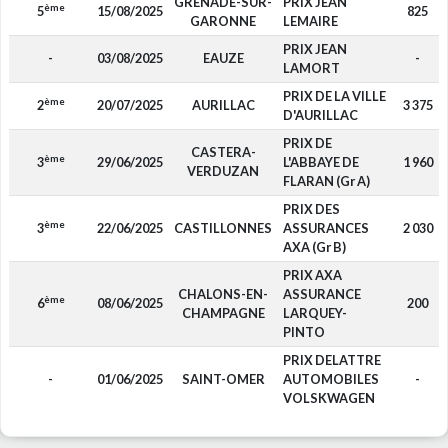
GRENADE-SUR-
PRIX JEAN
ème
5
15/08/2025
825
GARONNE
LEMAIRE
PRIX JEAN
-
03/08/2025
EAUZE
-
LAMORT
PRIX DE LA VILLE
ème
2
20/07/2025
AURILLAC
3 375
D'AURILLAC
PRIX DE
CASTERA-
ème
3
29/06/2025
L'ABBAYE DE
1 960
VERDUZAN
FLARAN (Gr A)
PRIX DES
ème
3
22/06/2025
CASTILLONNES
ASSURANCES
2 030
AXA (Gr B)
PRIX AXA
CHALONS-EN-
ASSURANCE
ème
6
08/06/2025
200
CHAMPAGNE
LARQUEY-
PINTO
PRIX DELATTRE
-
01/06/2025
SAINT-OMER
AUTOMOBILES
-
VOLSKWAGEN