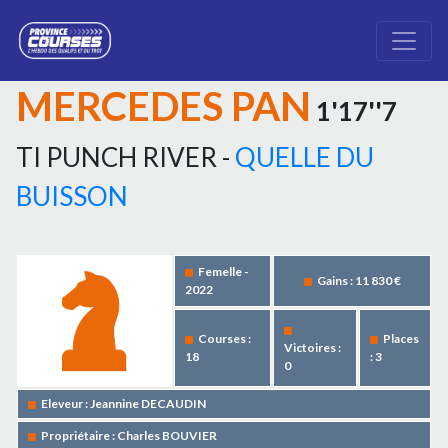
MERCEDES PAN
1'17''7
TI PUNCH RIVER -
QUELLE DU
BUISSON
Femelle -
Gains : 11 830 €
2022
Courses :
Places
Victoires :
18
: 3
0
Eleveur : Jeannine DECAUDIN
Propriétaire : Charles BOUVIER