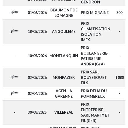
GENDRON
BEAUMONT DE
ème
4
01/06/2026
PRIX MIGRAINE
800
LOMAGNE
PRIX
CLIMATISATION
ème
9
18/05/2026
ANGOULEME
-
ISOLATION
IMEX
PRIX
BOULANGERIE-
-
10/05/2026
MONFLANQUIN
-
PATISSERIE
ANDRA (Gr A)
PRIX SARL
ème
4
03/05/2026
MONPAZIER
BOUYSSOU ET
1 080
FILS
AGEN-LA
PRIX DELIA DU
ème
9
02/04/2026
-
GARENNE
POMMEREUX
PRIX
ENTREPRISE
-
30/08/2025
VILLEREAL
-
SARL MARTY ET
FIL (Gr B)