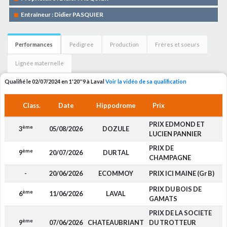
Entraîneur : Didier PASQUIER
Performances
Pedigree
Production
Frères et soeurs
Lignée maternelle
Qualifié le 02/07/2024 en 1'20''9 à Laval
Voir la vidéo de sa qualification
Class.
Date
Hippodrome
Prix
PRIX EDMOND ET
ème
3
05/08/2026
DOZULE
1
LUCIEN PANNIER
PRIX DE
ème
9
20/07/2026
DURTAL
CHAMPAGNE
-
20/06/2026
ECOMMOY
PRIX ICI MAINE (Gr B)
PRIX DU BOIS DE
ème
6
11/06/2026
LAVAL
GAMATS
PRIX DE LA SOCIETE
ème
9
07/06/2026
CHATEAUBRIANT
DU TROTTEUR