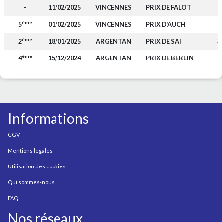
-
11/02/2025
VINCENNES
PRIX DE FALOT
ème
5
01/02/2025
VINCENNES
PRIX D'AUCH
1
ème
2
18/01/2025
ARGENTAN
PRIX DE SAI
3
ème
4
15/12/2024
ARGENTAN
PRIX DE BERLIN
1
Informations
CGV
Mentions légales
Utilisation des cookies
Qui sommes-nous
FAQ
Nos réseaux