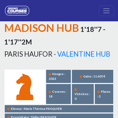
MADISON HUB
1'18''7 -
1'17''2M
PARIS HAUFOR -
VALENTINE HUB
Hongre -
Gains : 11 605 €
2022
Courses :
Places
Victoires :
18
: 2
0
Eleveur : Marie Thérèse PASQUIER
Propriétaire : Didier PASQUIER