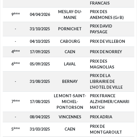
FRANCAIS
MESLAY-DU-
PRIX DES
ème
9
04/04/2026
MAINE
ANEMONES (Gr B)
PRIX DAVID
-
31/10/2025
PORNICHET
PAYSAGE
-
04/10/2025
CABOURG
PRIX DE VILLEBON
ème
4
17/09/2025
CAEN
PRIX DE NORREY
1
PRIX DES
ème
6
05/09/2025
LAVAL
MAGNOLIAS
PRIX DE LA
-
31/08/2025
BERNAY
LIBRAIRIE DE
L'HOTEL DE VILLE
LE MONT-SAINT-
PRIX FRANCE
ème
7
17/08/2025
MICHEL-
ALZHEIMER/CANARI
PONTORSON
MATCH
-
08/04/2025
VINCENNES
PRIX ADRIA
PRIX DE
ème
5
31/03/2025
CAEN
1
MONTGAROULT