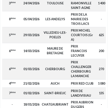
ème
3
24/04/2026
TOULOUSE
RAMONVILLE
1 400
SAINT-AGNE
PRIX DE LA
ème
8
05/04/2026
LES ANDELYS
MAIRIE DES
-
TROIS LACS
PRIX MICHEL
VILLEDIEU-LES-
ème
5
29/03/2026
COURTOIS (Gr
625
POELES
A)
PRIX
MAURE DE
ème
6
14/03/2026
FRANCOIS
200
BRETAGNE
LECUYER
PRIX
CHALLENGER
ème
6
01/03/2026
CHERBOURG
270
CHERBOURG
LA MANCHE
ème
4
21/02/2026
AUCH
PRIX RED CLUB
1 080
PRIX DE
ème
7
01/02/2026
SAINT-BRIEUC
135
LANDIVISIAU
PRIX AUBRION
-
18/01/2026
CHATEAUBRIANT
-
DU GERS