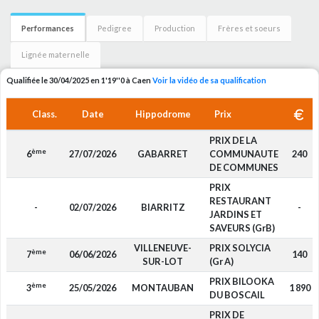
Performances
Pedigree
Production
Frères et soeurs
Lignée maternelle
Qualifiée le 30/04/2025 en 1'19''0 à Caen
Voir la vidéo de sa qualification
Class.
Date
Hippodrome
Prix
PRIX DE LA
ème
6
27/07/2026
GABARRET
COMMUNAUTE
240
DE COMMUNES
PRIX
RESTAURANT
-
02/07/2026
BIARRITZ
-
JARDINS ET
SAVEURS (GrB)
VILLENEUVE-
PRIX SOLYCIA
ème
7
06/06/2026
140
SUR-LOT
(Gr A)
PRIX BILOOKA
ème
3
25/05/2026
MONTAUBAN
1 890
DU BOSCAIL
PRIX DE