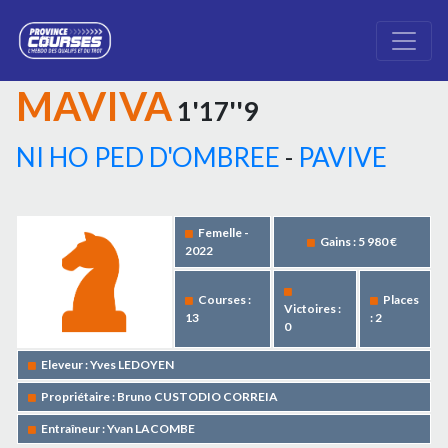
MAVIVA
1'17''9
NI HO PED D'OMBREE
-
PAVIVE
Femelle -
Gains : 5 980 €
2022
Courses :
Places
Victoires :
13
: 2
0
Eleveur : Yves LEDOYEN
Propriétaire : Bruno CUSTODIO CORREIA
Entraîneur : Yvan LACOMBE