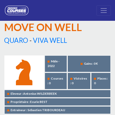
MOVE ON WELL
QUARO
-
VIVA WELL
Mâle -
Gains : 0 €
2022
Courses
Victoires
Places :
: 0
: 0
0
Eleveur : Antonius WILDERBEEK
Propriétaire : Ecurie BEST
Entraîneur : Sébastien TRIBOURDEAU